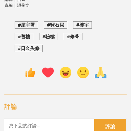
責編 | 謝俊文
#屋宇署
#冧石屎
#樓宇
#舊樓
#驗樓
#修葺
#日久失修
評論
評論