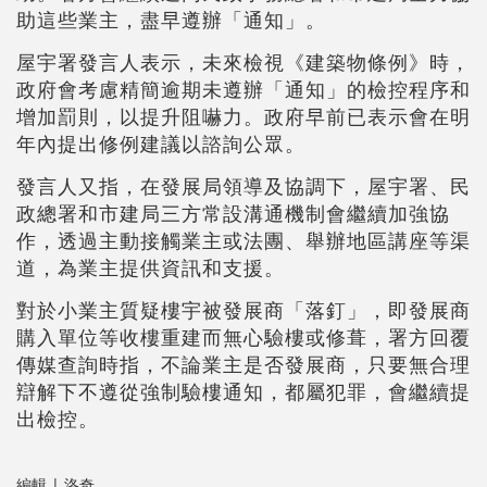
助這些業主，盡早遵辦「通知」。
屋宇署發言人表示，未來檢視《建築物條例》時，
政府會考慮精簡逾期未遵辦「通知」的檢控程序和
增加罰則，以提升阻嚇力。政府早前已表示會在明
年內提出修例建議以諮詢公眾。
發言人又指，在發展局領導及協調下，屋宇署、民
政總署和市建局三方常設溝通機制會繼續加強協
作，透過主動接觸業主或法團、舉辦地區講座等渠
道，為業主提供資訊和支援。
對於小業主質疑樓宇被發展商「落釘」，即發展商
購入單位等收樓重建而無心驗樓或修葺，署方回覆
傳媒查詢時指，不論業主是否發展商，只要無合理
辯解下不遵從強制驗樓通知，都屬犯罪，會繼續提
出檢控。
編輯 | 洛奇