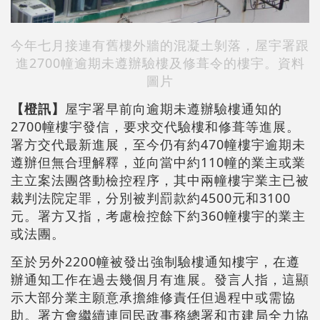
今年七月接連有舊樓外牆的混凝土剝落，屋宇署跟
進2700幢逾期未遵辦驗樓及修葺令的樓宇。資料
圖片
【橙訊】
屋宇署早前向逾期未遵辦驗樓通知的
2700幢樓宇發信，要求交代驗樓和修葺等進展。
署方交代最新進展，至今仍有約470幢樓宇逾期未
遵辦但無合理解釋，並向當中約110幢的業主或業
主立案法團啓動檢控程序，其中兩幢樓宇業主已被
裁判法院定罪，分別被判罰款約4500元和3100
元。署方又指，考慮檢控餘下約360幢樓宇的業主
或法團。
至於另外2200幢被發出強制驗樓通知樓宇，在遵
辦通知工作在過去幾個月有進展。發言人指，這顯
示大部分業主願意承擔維修責任但過程中或需協
助。署方會繼續連同民政事務總署和市建局全力協