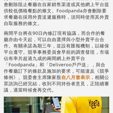
會刪除阻止餐廳在自家銷售渠道或其他網上平台提
供較低價格餐點的條文。Foodpanda亦會刪除要
求餐廳在採用外賣送遞服務時，須同時使用其外賣
自取服務的條文。
兩間平台將在90日內修訂現有協議，而合作的餐
廳亦由今天起，可以自由選擇與小型外賣平台合
作。有關承諾為期三年，並設有匯報機制，以確保
平台遵守。競爭事務委員會早前的調查發現，市場
佔有率共超過九成的兩間網上外賣平台
「Foodpanda」和「Deliveroo戶戶送」，與合
作餐廳訂下的條款及施加的要求，可能違反《競爭
條例》。競委會主席陳家殷
在八月曾表示
，相關公
眾諮詢已經完結，收到不同持份者意見，正陸續審
議，適當時候會再交代。