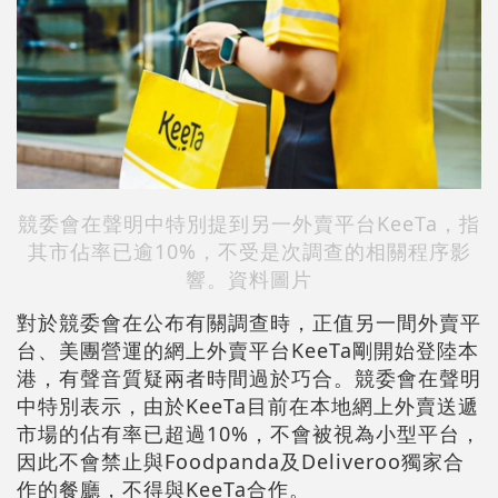
競委會在聲明中特別提到另一外賣平台KeeTa，指
其市佔率已逾10%，不受是次調查的相關程序影
響。資料圖片
對於競委會在公布有關調查時，正值另一間外賣平
台、美團營運的網上外賣平台KeeTa剛開始登陸本
港，有聲音質疑兩者時間過於巧合。競委會在聲明
中特別表示，由於KeeTa目前在本地網上外賣送遞
市場的佔有率已超過10%，不會被視為小型平台，
因此不會禁止與Foodpanda及Deliveroo獨家合
作的餐廳，不得與KeeTa合作。