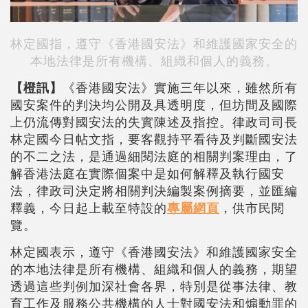
林定國指，遵守《香港國安法》和維護國家安全的
本地法律是所有機構、組織和個人的義務。
【橙訊】
《香港國安法》實施三年以來，雖然所有
國安案件的判決均公開及具透明度，但坊間及國際
上仍流傳對國安法的失實陳述及指控。律政司司長
林定國今日帖文指，要客觀持平看待及判斷國安法
的不二之法，是通過細閱法庭的相關判案理由，了
解香港法庭在實際個案中是如何解釋及執行國安
法，律政司決定將相關判決編製案例摘要，並匯編
釋義，今日起上載至特設的
專屬網頁
，供市民閱
覽。
林定國表示，遵守《香港國安法》和維護國家安全
的本地法律是所有機構、組織和個人的義務，期望
透過這些判例加深社會各界，特別是從事法律、教
育工作及服務公共機構的人士對國安法和煽動罪的