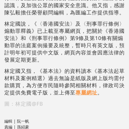
認識，及加強公眾的國家安全意識。他又指，感謝
陳弘毅擔任榮譽顧問編輯，為匯編工作提供指導。
林定國說，《〈香港國安法〉及〈刑事罪行條例〉
煽動罪釋義》已上載至專屬網頁，把關於《香港國
安法》和《刑事罪行條例》第9條及第10條有關煽
動罪的法庭案例撮要及統整，暫時只有英文版，預
計明年初可提供中文版，網頁內容並會因應法律的
發展定期更新。
林定國又指，《基本法》的資料讀本《基本法起草
材料及案例精選》過去無論是紙版及網上版均需付
款購買，為方便市民隨時參閱相關材料，律政司決
定提供免費電子版，並上傳至
專屬網址
。
圖：林定國@FB
編輯 | 阮一帆
責編 | 孫紹豪