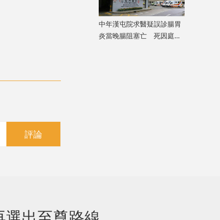
中年漢屯院求醫疑誤診腸胃
炎當晚腸阻塞亡 死因庭展
開研訊
評論
再選出至尊路線