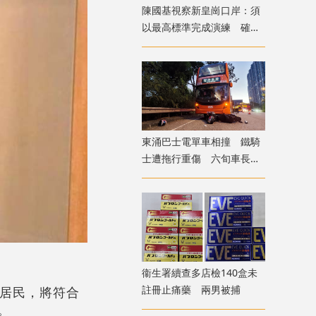
陳國基視察新皇崗口岸：須
以最高標準完成演練 確保
通關萬無一失
東涌巴士電單車相撞 鐵騎
士遭拖行重傷 六旬車長涉
危駕被捕
衞生署續查多店檢140盒未
註冊止痛藥 兩男被捕
港居民，將符合
。