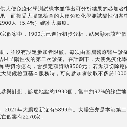
提供大便免疫化學測試樣本並得出可分析結果的參加者
陽性結果。而接受大腸鏡檢查的大便免疫化學測試陽性個案中，
2900人（5.4%）確診大腸癌。
0宗個案中，1900宗已進行初步分析，結果顯示該些個
助，並沒有設定參加者限額。每次由基層醫療醫生診
試結果呈陽性後的第二次診症。在計劃下，大便免疫化
如需切除瘜肉，會獲定額資助8500元；若毋須切除瘜
供大腸鏡檢查基本服務時，可向參加者收取不多於100
生參與計劃，診症地點約1930個，當中約97%的診症
2021年大腸癌新症有5899宗。大腸癌亦是本港第
亡個案有2270宗。