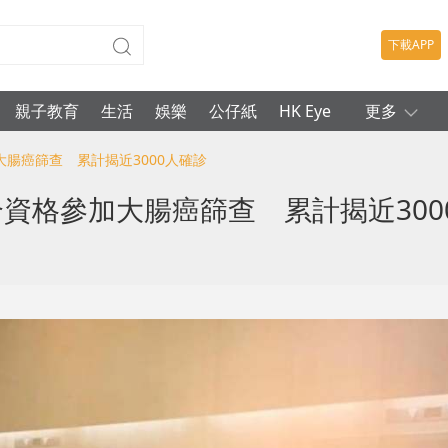
下載APP
親子教育
生活
娛樂
公仔紙
HK Eye
更多
加大腸癌篩查 累計揭近3000人確診
年合資格參加大腸癌篩查 累計揭近300