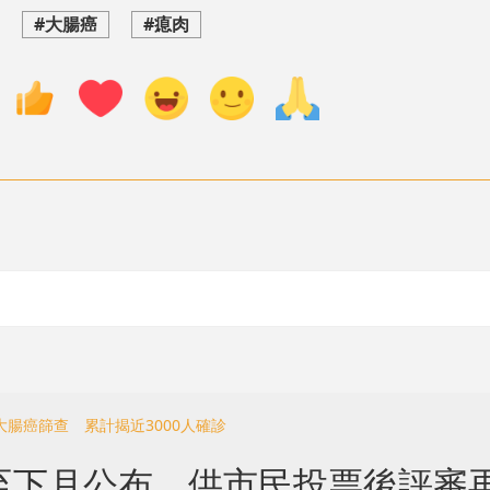
#大腸癌
#瘜肉
加大腸癌篩查 累計揭近3000人確診
至下月公布 供市民投票後評審