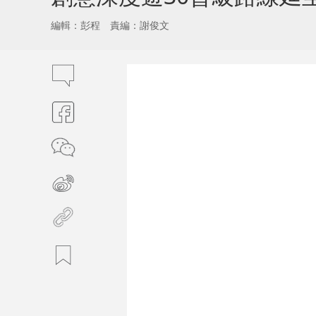
編輯：彭程
責編：謝俊文