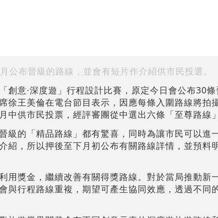
月公布晉級的路線，並會有短片作介紹供市民投選。
「創意·深度遊」行程設計比賽，原定今日會公布30
席徐王美倫在電台節目表示，因應每條入圍路線將拍
月中供市民投票，經評審團從中選出六條「至尊路線
晉級的「精品路線」都有驚喜，同時為讓市民可以進
介紹，所以押後至下月初公布有關路線詳情，並預料
利用獎金，繼續改善有關得獎路線。對於當局推動新
會與行程路線重複，期望可產生協同效應，透過不同