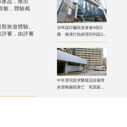
和產品，推出
面貌，體驗截
另類旅遊體驗。
涉串謀詐騙投資者逾4億日
段評審，由評審
圓 兩渣打前經理同判囚3
年
中年漢屯院求醫疑誤診腸胃
炎當晚腸阻塞亡 死因庭展
開研訊
評論