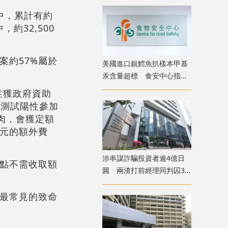
中，累計有約
約32,500
案約57%屬於
美國進口銀鱈魚扒樣本甲基
汞含量超標 食安中心指令
下架
症獲政府資助
學測試陽性參加
肉，會獲定額
0元的額外費
涉串謀詐騙投資者逾4億日
地點不需收取額
圓 兩渣打前經理同判囚3
年
二最常見的致命