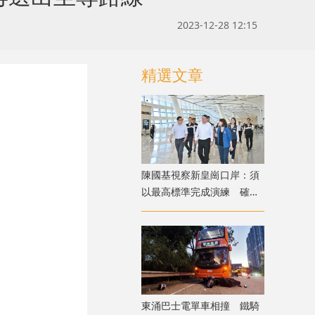
2023-12-28 12:15
精選文章
陳國基視察新皇崗口岸：須
以最高標準完成演練 確保
通關萬無一失
東涌巴士電單車相撞 鐵騎