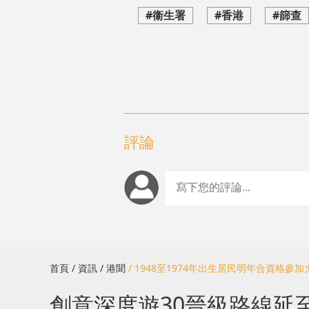
#衞生署
#香港
#篩查
評論
首頁
/ 資訊
/ 港聞
/ 1948至1974年出生居民明年合資格參
創意深度遊30晉級路線延