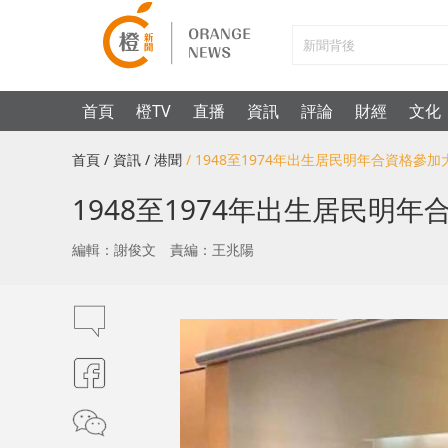
首頁
橙TV
直播
資訊
評論
財經
文化
首頁
/ 資訊
/ 港聞
/ 1948至1974年出生居民明年合資格參
1948至1974年出生居民明
編輯：謝俊文
責編：王兆陽