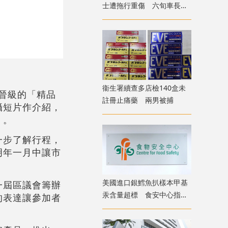
士遭拖行重傷 六旬車長涉
危駕被捕
衞生署續查多店檢140盒未
條晉級的「精品
註冊止痛藥 兩男被捕
攝短片作介紹，
」。
一步了解行程，
明年一月中讓市
美國進口銀鱈魚扒樣本甲基
一屆區議會籌辦
汞含量超標 食安中心指令
的表達讓參加者
下架