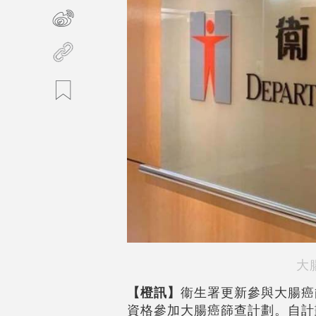
大
【橙訊】
衞生署更新參與大腸癌
資格參加大腸癌篩查計劃。自計劃