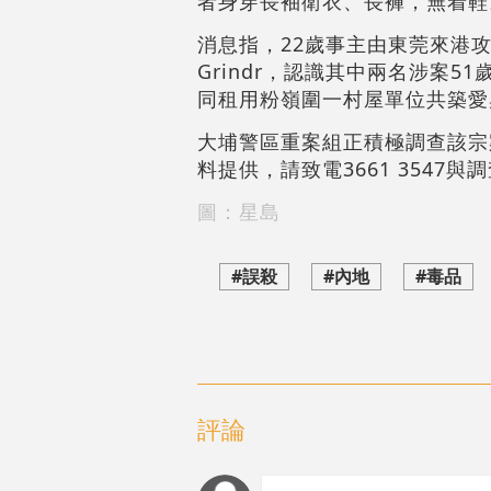
者身穿長袖衛衣、長褲，無着鞋
消息指，22歲事主由東莞來港
Grindr，認識其中兩名涉案
同租用粉嶺圍一村屋單位共築愛
大埔警區重案組正積極調查該宗
料提供，請致電3661 3547
圖：星島
#誤殺
#內地
#毒品
評論