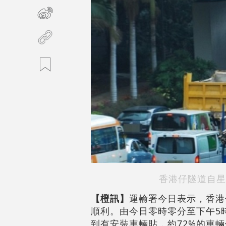
香港仔隧道自星
【橙訊】
運輸署今日表示，香港
順利。由今日零時零分至下午5時
到有安裝車輛貼，約72%的車