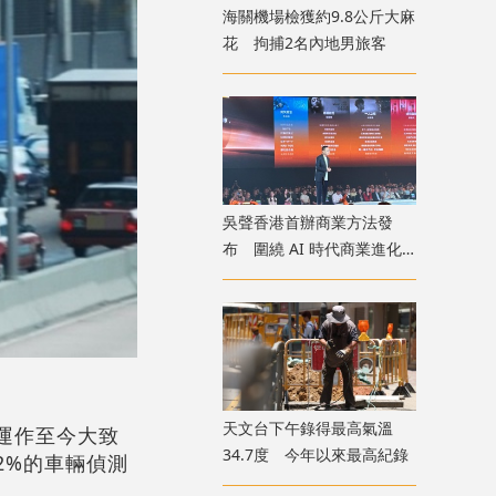
海關機場檢獲約9.8公斤大麻
花 拘捕2名內地男旅客
吳聲香港首辦商業方法發
布 圍繞 AI 時代商業進化
探討未來趨勢
天文台下午錄得最高氣溫
，運作至今大致
34.7度 今年以來最高紀錄
2%的車輛偵測