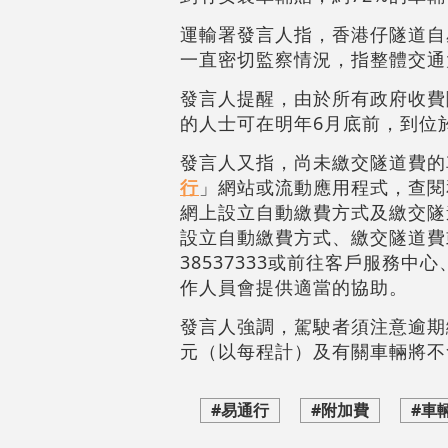
運輸署發言人指，香港仔隧道自
一直密切監察情況，指整體交通
發言人提醒，由於所有政府收費
的人士可在明年6月底前，到位
發言人又指，尚未繳交隧道費的
行
」網站或流動應用程式，查閱
網上設立自動繳費方式及繳交隧
設立自動繳費方式、繳交隧道費
38537333或前往客戶服務中
作人員會提供適當的協助。
發言人強調，駕駛者須注意逾期繳
元（以每程計）及有關車輛將不
#易通行
#附加費
#車