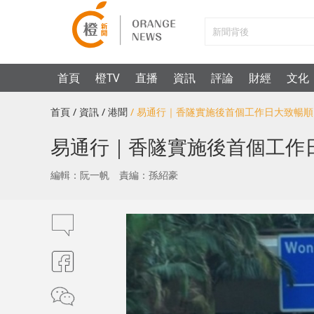
首頁
橙TV
直播
資訊
評論
財經
文化
首頁
/ 資訊
/ 港聞
/ 易通行｜香隧實施後首個工作日大致暢順
易通行｜香隧實施後首個工作
編輯：阮一帆
責編：孫紹豪