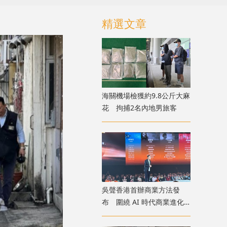
精選文章
海關機場檢獲約9.8公斤大麻
花 拘捕2名內地男旅客
吳聲香港首辦商業方法發
布 圍繞 AI 時代商業進化
探討未來趨勢