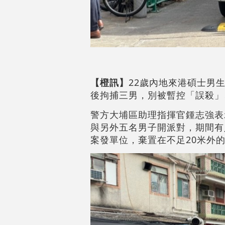
【橙訊】
22歲內地來港碩士男
後拘捕三男，別被暫控「誤殺」
警方大埔區助理指揮官鍾志強表
與另外五名男子開派對，期間有
案發單位，棄置在不足20米外