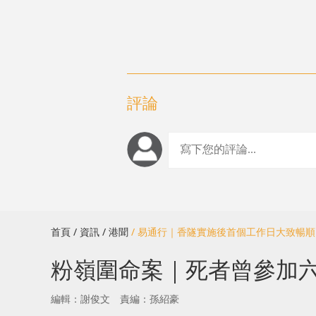
評論
首頁
/ 資訊
/ 港聞
/ 易通行｜香隧實施後首個工作日大致暢順
粉嶺圍命案｜死者曾參加
編輯：謝俊文
責編：孫紹豪