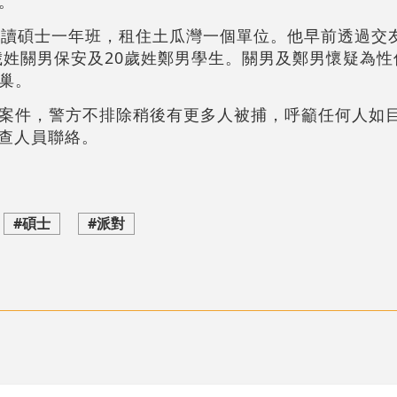
。
攻讀碩士一年班，租住土瓜灣一個單位。他早前透過交
51歲姓關男保安及20歲姓鄭男學生。關男及鄭男懷疑為
巢。
案件，警方不排除稍後有更多人被捕，呼籲任何人如
與調查人員聯絡。
#碩士
#派對