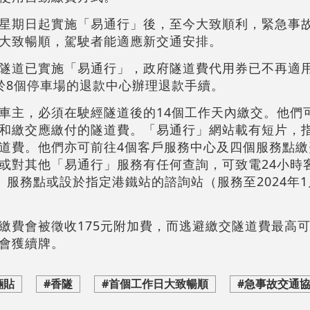
星期日起實施「易通行」後，至今大致順利，緊急事
大致暢順，駕駛者能適應新交通安排。
隧道已實施「易通行」，政府隧道費代用券已不再適
於8個停車場的退款中心辦理退款手續。
車主，必須在駛經隧道後的14個工作天內繳交。他們
和繳交應繳付的隧道費。「易通行」網站載有短片，
道費。他們亦可前往4個客戶服務中心及四個服務點繳
或對其他「易通行」服務有任何查詢，可致電24小時
心、服務點或設於指定港鐵站的諮詢站（服務至2024年1
費會被徵收175元附加費，而逃避繳交隧道費最高可被
會獲續牌。
輛貼
#香隧
#首個工作日大致暢順
#急事故交通