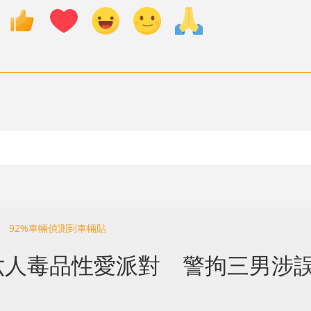
 92%車輛偵測到車輛貼
六人毒品性愛派對 警拘三男涉