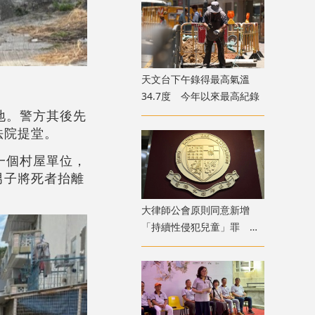
天文台下午錄得最高氣溫
34.7度 今年以來最高紀錄
地。警方其後先
法院提堂。
一個村屋單位，
男子將死者抬離
大律師公會原則同意新增
「持續性侵犯兒童」罪 強
調須有嚴格程序保障措施