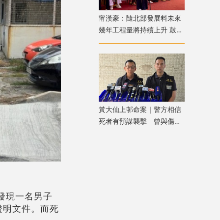
甯漢豪：隨北部發展料未來
幾年工程量將持續上升 鼓勵
青年積極裝備自己
黃大仙上邨命案｜警方相信
死者有預謀襲擊 曾與傷者
就噪音問題多次爭執
發現一名男子
證明文件。而死