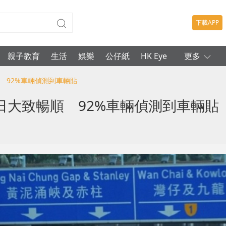
下載APP
親子教育
生活
娛樂
公仔紙
HK Eye
更多
 92%車輛偵測到車輛貼
日大致暢順 92%車輛偵測到車輛貼