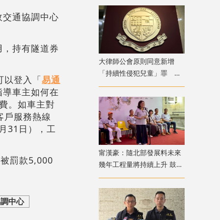
故交通協調中心
用，持有隧道券
大律師公會原則同意新增
「持續性侵犯兒童」罪 強
可以登入「
易通
調須有嚴格程序保障措施
指導車主如何在
費。如車主對
客戶服務熱線
月31日），工
甯漢豪：隨北部發展料未來
罰款5,000
幾年工程量將持續上升 鼓勵
青年積極裝備自己
協調中心