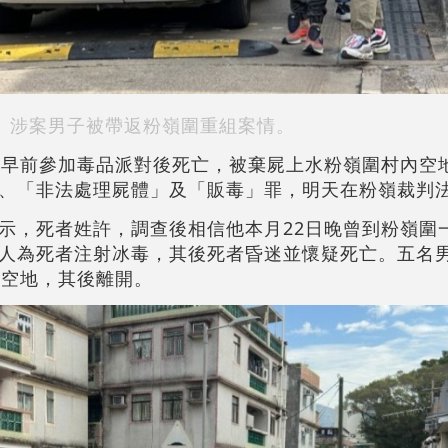
涉案男子被帶返粉嶺圍重組案情。
生早前參加毒品派對後死亡，被棄屍上水粉嶺圍村內空
、「非法處理屍體」及「販毒」罪，明天在粉嶺裁判
示，死者姓許，調查後相信他本月22日晚曾到粉嶺圍
人為死者注射冰毒，其後死者昏迷並懷疑死亡。五名
的空地，其後離開。