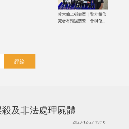
黃大仙上邨命案｜警方相信
死者有預謀襲擊 曾與傷者
就噪音問題多次爭執
評論
誤殺及非法處理屍體
2023-12-27 19:16