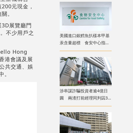
200元現金，
無關。
3D展覽廳門
金。不少用戶之
美國進口銀鱈魚扒樣本甲基
汞含量超標 食安中心指令
下架
o Hong
「香港會議及展
於公共交通、娛
中。
涉串謀詐騙投資者逾4億日
圓 兩渣打前經理同判囚3
年