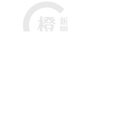
值額，發文者聲稱「旅發局派錢」引起內地網民的熱議
「香港有禮」禮遇是今年初起，與國際商務展覽的主
提供。旅客可從儲值額100港元的限量珍藏版八達通
場門票之間，三者選一。至於相片中的「200元現金」
博覽2023」的主辦機構，向預先登記並出席活動的內