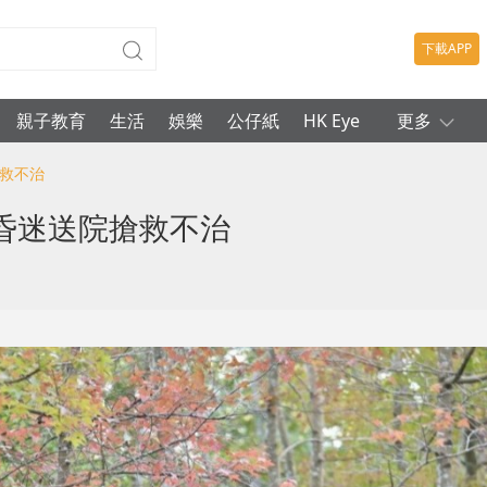
下載APP
親子教育
生活
娛樂
公仔紙
HK Eye
更多
搶救不治
昏迷送院搶救不治