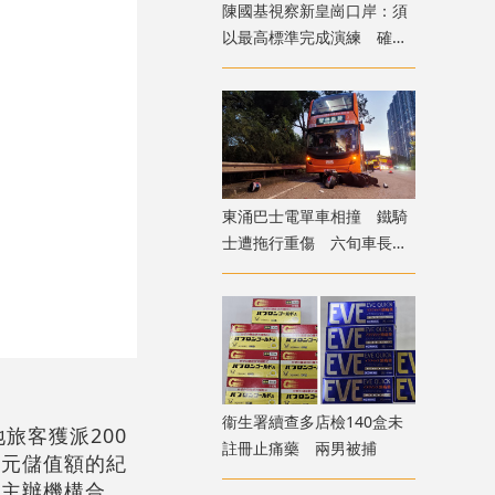
陳國基視察新皇崗口岸：須
以最高標準完成演練 確保
通關萬無一失
東涌巴士電單車相撞 鐵騎
士遭拖行重傷 六旬車長涉
危駕被捕
衞生署續查多店檢140盒未
旅客獲派200
註冊止痛藥 兩男被捕
0元儲值額的紀
的主辦機構合