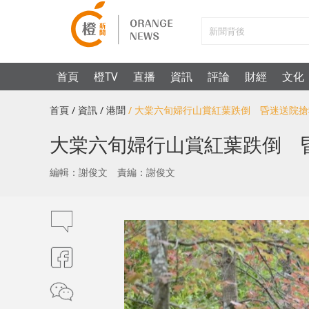
首頁
橙TV
直播
資訊
評論
財經
文化
首頁
/ 資訊
/ 港聞
/ 大棠六旬婦行山賞紅葉跌倒 昏迷送院
大棠六旬婦行山賞紅葉跌倒 
編輯：謝俊文
責編：謝俊文