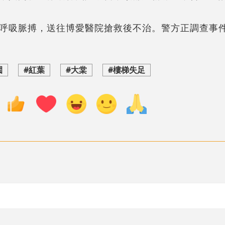
呼吸脈搏，送往博愛醫院搶救後不治。警方正調查事
園
#紅葉
#大棠
#樓梯失足