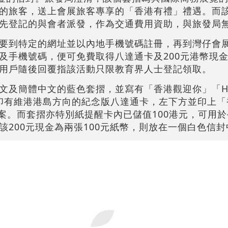
的旅客，送上會展旅客專享的「香港有禮」禮遇。而該
先登記的與會者派發，作為交通費用資助，與旅發局
要到特定的網址並以內地手機號碼註冊，再到灣仔會展
及手機號碼，便可免費取得八達通卡及200元港幣現
用戶隨後回覆指該活動只限教育界人士登記領取。
及簡體中文的藍色套摺，並寫有「香港觀迎你」「Hell
張印有維港港島方向的紀念版八達通卡，左下方並印上
圖案。而套摺亦特別紙提醒卡內已儲值100港元，可用
200元現金為兩張100元紙幣，則放在一個白色信封