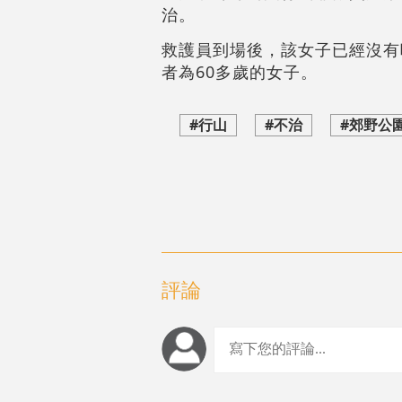
治。
救護員到場後，該女子已經沒有
者為60多歲的女子。
#行山
#不治
#郊野公
評論