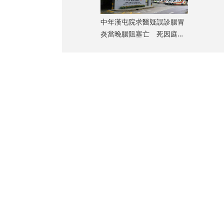
中年漢屯院求醫疑誤診腸胃
炎當晚腸阻塞亡 死因庭展
開研訊
。
辦機構合作，向
卡、機場貴賓室
，旅發局稱經了
地及海外地區