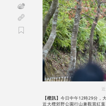
近
【橙訊】
今日中午12時29分
近大欖郊野公園行山兼觀賞紅葉