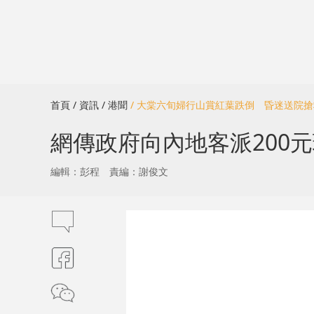
首頁
/ 資訊
/ 港聞
/ 大棠六旬婦行山賞紅葉跌倒 昏迷送院
網傳政府向內地客派200
編輯：彭程
責編：謝俊文