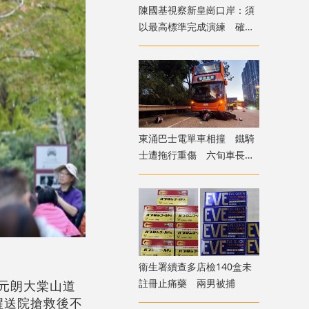
陳國基視察新皇崗口岸：須
以最高標準完成演練 確保
通關萬無一失
東涌巴士電單車相撞 鐵騎
士遭拖行重傷 六旬車長涉
危駕被捕
衞生署續查多店檢140盒未
註冊止痛藥 兩男被捕
在元朗大棠山道
醒送院搶救後不