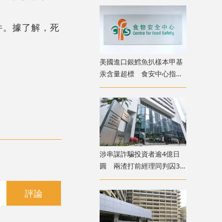
件。據了解，死
美國進口銀鱈魚扒樣本甲基
汞含量超標 食安中心指令
下架
涉串謀詐騙投資者逾4億日
圓 兩渣打前經理同判囚3
年
評論