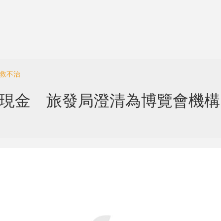
搶救不治
元現金 旅發局澄清為博覽會機