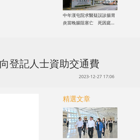
中年漢屯院求醫疑誤診腸胃
炎當晚腸阻塞亡 死因庭展
開研訊
構向登記人士資助交通費
2023-12-27 17:06
精選文章