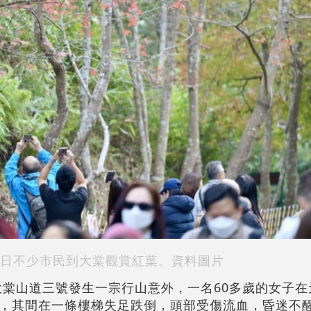
日不少市民到大棠觀賞紅葉。資料圖片
，大棠山道三號發生一宗行山意外，一名60多歲的女子
，其間在一條樓梯失足跌倒，頭部受傷流血，昏迷不