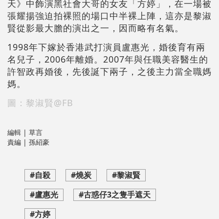
天》中飾演黑社會大哥的女友「方婷」，在一場被
張耀揚強迫拍裸照的場口中半裸上陣，這亦是黎淑
賢從影最大膽的演出之一，因而略有名氣。
1998年下嫁於香港武打演員盧惠光，婚後育有兩
名兒子，2006年離婚。2007年與任職美容醫生的
許智政再婚後，先後誕下兩子，之後主力當全職媽
媽。
圖：黎淑賢@FB
編輯 | 草言
責編 | 孫紹豪
#自殺
#燒炭
#黎淑賢
#盧惠光
#古惑仔3之隻手遮天
#方婷