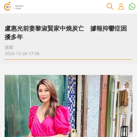
盧惠光前妻黎淑賢家中燒炭亡 據報抑鬱症困
擾多年
港聞
2023-12-26 17:56