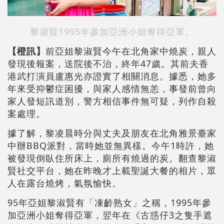
黎淑賢1995年參加亞洲小姐奪得亞軍。
【橙訊】
前亞姐黎淑賢今午在北角家中燒炭，親人
發現後報案，送院後不治，終年47歲。其前夫香
港武打演員盧惠光亦證實了相關消息。據悉，她多
年來受抑鬱症困擾，與家人感情無恙，事發前曾向
家人發短訊道別，警方相信事件無可疑，列作自殺
案處理。
據了解，黎凌晨時分與丈夫及朋友在北角雅景臺家
中辦BBQ派對，當時她並無異樣。今午1時許，她
被發現倒臥住所床上，廁所有燒過的炭。翻查黎淑
賢社交平台，她在昨晚才上載聖誕大餐的相片，眾
人在露台燒烤，氣氛愉快。
95年亞姐黎淑賢有「凍齡熟女」之稱，1995年參
加亞洲小姐奪得亞軍，翌年在《古惑仔3之隻手遮