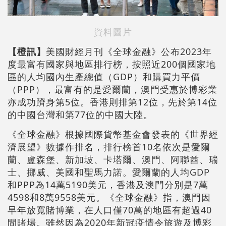
資料圖片
【橙訊】
美國財經月刊《全球金融》公布2023年
度最富有國家與地區排行榜，按照近200個國家地
區的人均國內生產總值（GDP）和購買力平價
（PPP），最富有的是愛爾蘭，澳門受惠於博彩業
亦成功躋身第5位。香港則排第12位，先於第14位
的中國台灣和第77位的中國大陸。
《全球金融》根據國際貨幣基金會發表的《世界經
濟展望》數據作排名，排行榜首10名依次是愛爾
蘭、盧森堡、新加坡、卡塔爾、澳門、阿聯酋、瑞
士、挪威、美國和聖馬力諾。愛爾蘭的人均GDP
和PPP為14萬5190美元，香港及澳門分別是7萬
4598和8萬9558美元。《全球金融》指，澳門因
早年放寬賭博業，在人口僅70萬的地區有超過40
間賭場。雖然因為2020年新冠疫情令旅遊及博彩