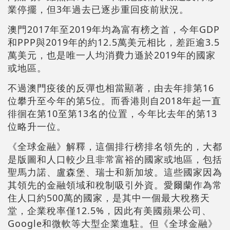
業停擺，但3年過去已逐步重回疫前狀況。
澳門2017年至2019年均為富有榜之首，今年GDP
和PPP與2019年的約12.5萬美元相比，差距逾3.5
萬美元，也是唯一人均消費力遜於2019年的國家
或地區。
不過澳門疫後的反彈也相當顯著，由去年排第16
位攀升至今年的第5位。而香港則自2018年起一直
徘徊在第10至第13名的位置，今年比去年的第13
位略升一位。
《全球金融》解釋，這個排行榜排名領先的，大都
是版圖和人口較少且非常富裕的國家或地區，包括
聖馬力諾、盧森堡、瑞士和新加坡。這些國家因為
其領先的金融領域和稅制吸引外資。愛爾蘭作為常
住人口約500萬的國家，是其中一個最大稅務天
堂，企業稅率僅12.5%，因此有美國蘋果公司、
Google和微軟等大型企業進駐。但《全球金融》