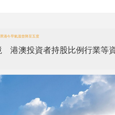
北潭涌今早氣溫曾降至五度
境 港澳投資者持股比例行業等