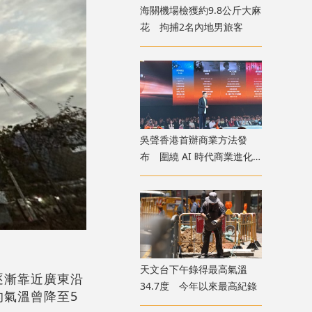
海關機場檢獲約9.8公斤大麻
花 拘捕2名內地男旅客
吳聲香港首辦商業方法發
布 圍繞 AI 時代商業進化
探討未來趨勢
天文台下午錄得最高氣溫
逐漸靠近廣東沿
34.7度 今年以來最高紀錄
氣溫曾降至5