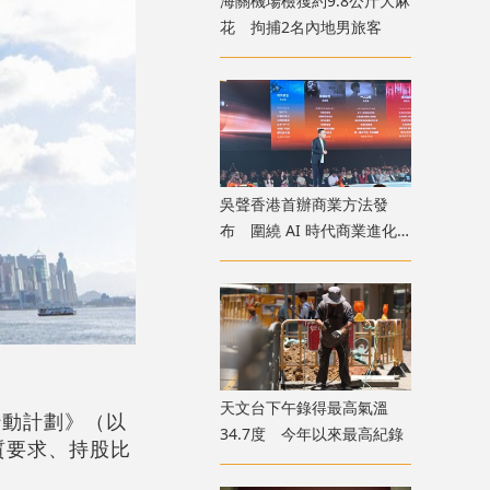
海關機場檢獲約9.8公斤大麻
花 拘捕2名內地男旅客
吳聲香港首辦商業方法發
布 圍繞 AI 時代商業進化
探討未來趨勢
天文台下午錄得最高氣溫
行動計劃》（以
34.7度 今年以來最高紀錄
質要求、持股比