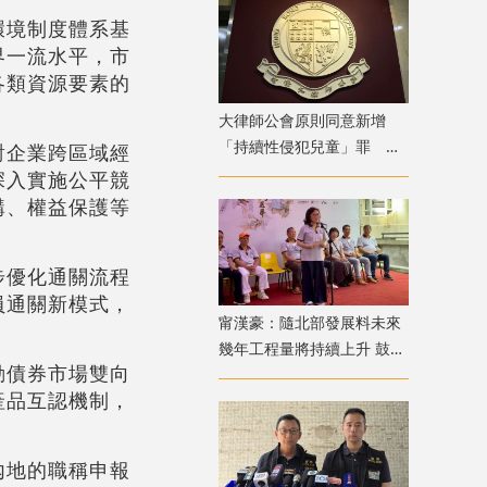
環境制度體系基
界一流水平，市
各類資源要素的
大律師公會原則同意新增
「持續性侵犯兒童」罪 強
對企業跨區域經
調須有嚴格程序保障措施
深入實施公平競
購、權益保護等
步優化通關流程
員通關新模式，
甯漢豪：隨北部發展料未來
幾年工程量將持續上升 鼓勵
動債券市場雙向
青年積極裝備自己
產品互認機制，
內地的職稱申報