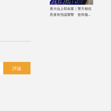
黃大仙上邨命案｜警方相信
死者有預謀襲擊 曾與傷者
就噪音問題多次爭執
評論