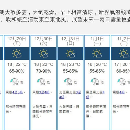
測大致多雲，天氣乾燥。早上相當清涼，新界氣溫顯
度。吹和緩至清勁東至東北風。展望未來一兩日雲量較