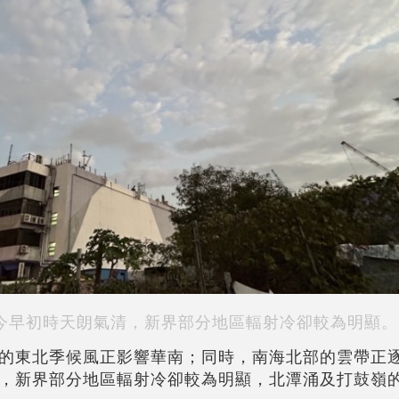
今早初時天朗氣清，新界部分地區輻射冷卻較為明顯。
的東北季候風正影響華南；同時，南海北部的雲帶正
，新界部分地區輻射冷卻較為明顯，北潭涌及打鼓嶺的