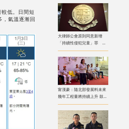
著較低。日間短
多，氣溫逐漸回
大律師公會原則同意新增
「持續性侵犯兒童」罪 強
調須有嚴格程序保障措施
甯漢豪：隨北部發展料未來
幾年工程量將持續上升 鼓勵
青年積極裝備自己