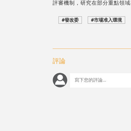
評審機制，研究在部分重點領域
#發改委
#市場准入環境
評論