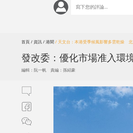
首頁
/ 資訊
/ 港聞
/ 天文台：本港受季候風影響多雲乾燥 
發改委：優化市場准入環
編輯：阮一帆
責編：孫紹豪