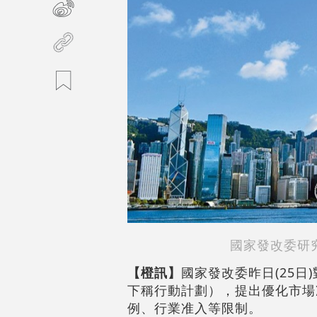
國家發改委研
【橙訊】
國家發改委昨日(25
下稱行動計劃），提出優化市場
例、行業准入等限制。