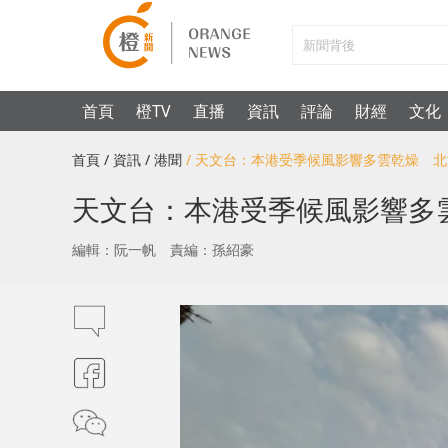
首頁
橙TV
直播
資訊
評論
財經
文化
首頁
/ 資訊
/ 港聞
/ 天文台：本港受季候風影響多雲乾燥 
天文台：本港受季候風影響多
編輯：阮一帆
責編：孫紹豪