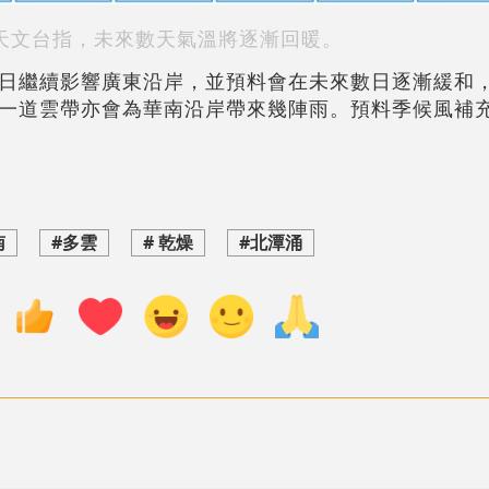
天文台指，未來數天氣溫將逐漸回暖。
日繼續影響廣東沿岸，並預料會在未來數日逐漸緩和
一道雲帶亦會為華南沿岸帶來幾陣雨。預料季候風補
南
#多雲
# 乾燥
#北潭涌