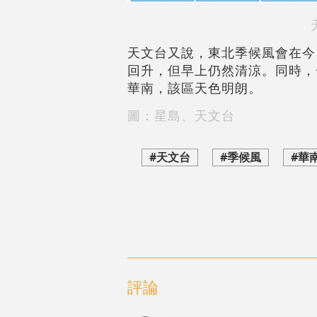
天文台又說，東北季候風會在今
回升，但早上仍然清涼。同時，
華南，該區天色明朗。
圖：星島、天文台
#天文台
#季候風
#華
評論