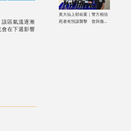
黃大仙上邨命案｜警方相信
，該區氣溫逐漸
死者有預謀襲擊 曾與傷者
充會在下週影響
就噪音問題多次爭執