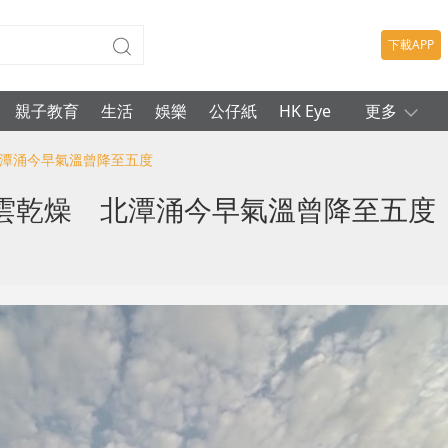
下載APP
親子教育
生活
娛樂
公仔紙
HK Eye
更多
北潭涌今早氣溫曾降至五度
雲乾燥 北潭涌今早氣溫曾降至五度