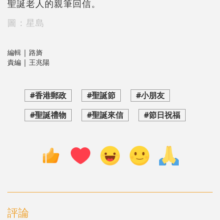
聖誕老人的親筆回信。
圖：星島
編輯 | 路旖
責編 | 王兆陽
#香港郵政
#聖誕節
#小朋友
#聖誕禮物
#聖誕來信
#節日祝福
評論