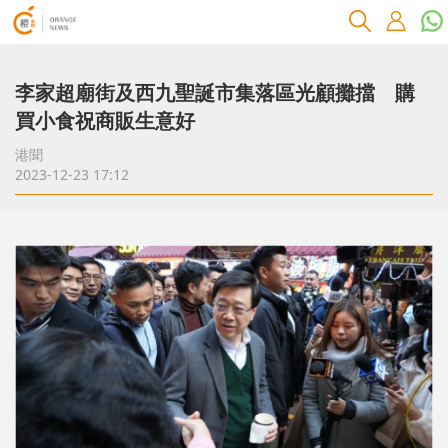
李家超廟街及西九聖誕市集落區光顧攤擋 購
買小食祝商販生意好
港聞
2023-12-23 17:12