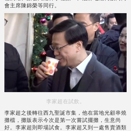
會主席陳錦榮等同行。
李家超在試飲。
李家超之後轉往西九聖誕市集，他在當地光顧串燒
攤檔，攤販表示今次是第一次嘗試擺攤，生意尚
好。李家超則即場試食。李家超又到一處售賣酒類