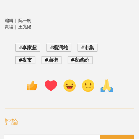
編輯 | 阮一帆
責編 | 王兆陽
#李家超
#楊潤雄
#市集
#夜市
#廟街
#夜繽紛
評論