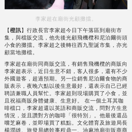
李家超在廟街光顧攤擋。
【
橙訊
】行政長官李家超今日下午落區到廟街市
集，與檔販交流，他先後光顧飛機欖和尼泊爾街頭
小食的攤擋。李家超之後轉往西九聖誕市集，亦光
顧當地攤檔。
李家超在廟街同商販交流，有銷售飛機欖的商販向
李家超表示，近日生意不錯，客人很多，還有不少
外國遊客，超過預期。另一位銷售尼泊爾食物的商
販表示，夜晚六點以後生意最好，還表示自己已經
聘請兼職人員幫忙。李家超則現場購買了小食，並
且祝福商販身體健康、生意好。 在一個土耳其咖
啡檔口，李家超還以英語和商販交流，問對方生意
情況，並且讚對方的咖啡「很特別」。他最後還品
嚐芝麻卷，並即場買了糕點。文化體育及旅遊局長
楊潤雄、旅發局總幹事程鼎一、油麻地廟街販商商