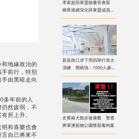
李家超與東盟秘書長會面
稱香港續深化與東盟成員國
交流合作
新皇崗口岸下周四舉行首次
爭和地緣政治的
演練 鄧炳強：1000人參與
攜手前行，特別
測試交通
携手由黑暗走向
0多年前的人
濟仍然疲弱，不
案有所上升。
史賓格犬散步後暴斃 警查
將軍澳寵物公園懷疑毒狗案
光明和喜樂也會
斷言自己將來不