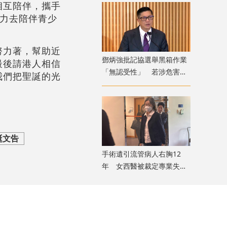
相互陪伴，攜手
精力去陪伴青少
努力著，幫助近
鄧炳強批記協選舉黑箱作業
最後請港人相信
「無認受性」 若涉危害國
我們把聖誕的光
安「後果自負」
誕文告
手術遺引流管病人右胸12
年 女西醫被裁定專業失當
除牌1個月