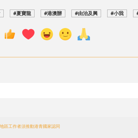
會
#夏寶龍
#港澳辦
#由治及興
#小我
 地區工作者須推動港青國家認同