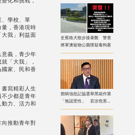
境變化和挑戰，
業、學校、單
力量，香港現時
「大我」利益面
史賓格犬散步後暴斃 警查
將軍澳寵物公園懷疑毒狗案
具意義，青少年
成就「大我」，
為國家、民和香
、書寫精彩人生
鄧炳強批記協選舉黑箱作業
員不少都是青年
「無認受性」 若涉危害國
人動力、活力和
安「後果自負」
方向推動青年對