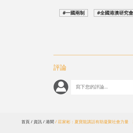
#一國兩制
#全國港澳研究
評論
首頁
/ 資訊
/ 港聞
/ 莊家彬：夏寶龍講話有助凝聚社會力量