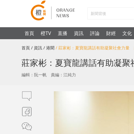
首頁
橙TV
直播
資訊
評論
財經
文化
首頁
/ 資訊
/ 港聞
/ 莊家彬：夏寶龍講話有助凝聚社會力量
莊家彬：夏寶龍講話有助凝聚
編輯：阮一帆
責編：江純力