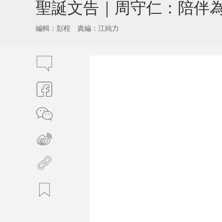
聖誕文告｜周守仁：陪伴
編輯：彭程
責編：江純力