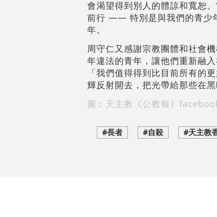
會渴望得到別人的體諒和寬恕。
前行 —— 特別是與我們的青
年。
周守仁又感謝宗教團體和社會機
年違法的青年，讓他們重新融入
「我們值得得到比目前所有的更
輝反射開去，把光帶給那些在黑
圖︰天主教《公教報》faceboo
#長者
#自殺
#天主教
評論