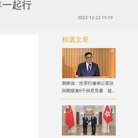
年一起行
2023-12-22 15:19
精選文章
鄧炳強：性罪行修例公眾諮
詢期接逾6千份意見書 超
過90%表態支持