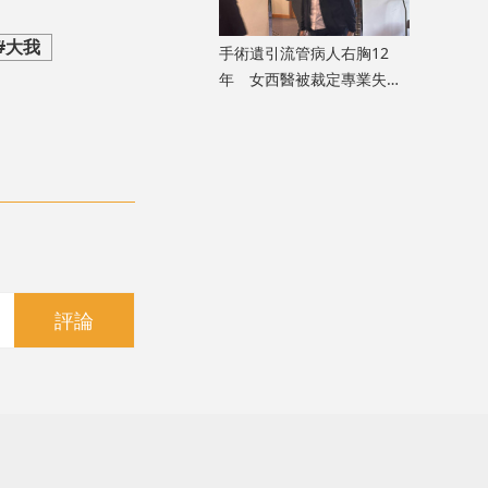
#大我
手術遺引流管病人右胸12
年 女西醫被裁定專業失當
除牌1個月
評論