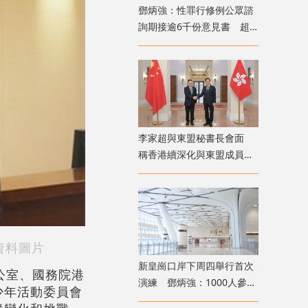
鄧炳強：性罪行修例公眾諮
詢期接逾6千份意見書 超
過90%表態支持
李家超與東盟秘書長會面
稱香港續深化與東盟成員國
交流合作
資料圖片
新皇崗口岸下周四舉行首次
公室、國務院港
演練 鄧炳強：1000人參與
少年活動委員會
測試交通