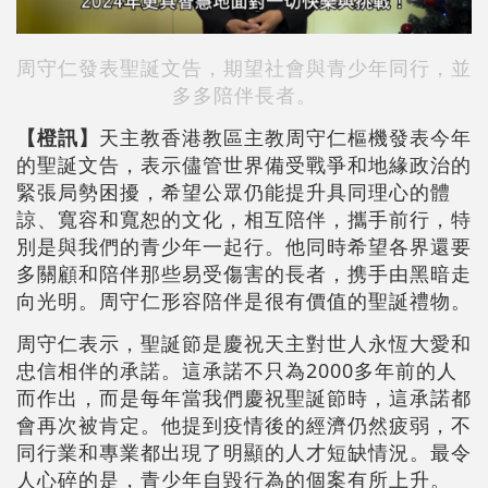
周守仁發表聖誕文告，期望社會與青少年同行，並
多多陪伴長者。
【橙訊】
天主教香港教區主教周守仁樞機發表今年
的聖誕文告，表示儘管世界備受戰爭和地緣政治的
緊張局勢困擾，希望公眾仍能提升具同理心的體
諒、寬容和寬恕的文化，相互陪伴，攜手前行，特
別是與我們的青少年一起行。他同時希望各界還要
多關顧和陪伴那些易受傷害的長者，携手由黑暗走
向光明。周守仁形容陪伴是很有價值的聖誕禮物。
周守仁表示，聖誕節是慶祝天主對世人永恆大愛和
忠信相伴的承諾。這承諾不只為2000多年前的人
而作出，而是每年當我們慶祝聖誕節時，這承諾都
會再次被肯定。他提到疫情後的經濟仍然疲弱，不
同行業和專業都出現了明顯的人才短缺情況。最令
人心碎的是，青少年自毀行為的個案有所上升。