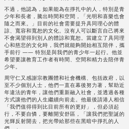
不過，他認為，如果能為在掙扎中的人，特別是青
少年和長者，騰出時間和空間，「光明和喜樂也會
隨之而來。」目前的社會需要提升具同理心的體
諒、寬容和寬恕的文化。沒有人可以斷言自己將來
不會渴望得到別人的體諒和寬恕。當建立了具同理
心和慈悲的文化時，我們就能夠開始相互陪伴，攜
手前行 —— 特別是與我們的青少年一起行。他並
希望要讓教育工作者有時間、空間和精力去陪伴青
少年。
周守仁又感謝宗教團體和社會機構、包括政府，以
至不少個別人士，他們一直在幕後努力著，幫助近
年違法的青年，讓他們重新融入社會，並透過各種
方式讓他們的人生繼續向前走。他最後請港人相信
「我們值得得到比目前所有的更好」，但必須起
行，不要自憐，要離開安舒區，「讓我們把聖誕的
光輝反射開去，把光帶給那些在黑暗中掙扎的人
們。」