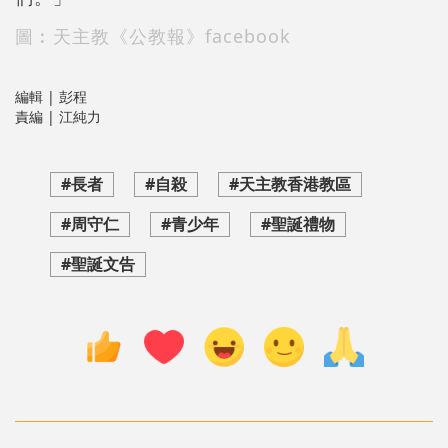
圖︰天主教《公教報》facebook
編輯 | 彭程
責編 | 江純力
#長者
#自殺
#天主教香港教區
#周守仁
#青少年
#聖誕禮物
#聖誕文告