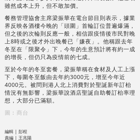
雖然成本上升，但不敢加價。
餐務管理協會主席梁振華在電台節目則表示，據業
界反映各酒樓今晚的「頭圍」首輪訂位普遍爆滿，
但之後的次輪則反應一般，相信跟疫情後市民對晚
上8時或之後才外出晚餐已「嫌夜」。他稱跟去年
冬至在「限聚令」下，今年的生意預計將有約一成
的增長，但仍只為疫情前的七成。
至於今年的冬至套餐，梁振華稱在食材及人工上漲
下，每圍冬至飯由去年約3000元，增至今年近
4000元。被問到港人北上消費對於聖誕新年訂枱
情況有無影響，梁振華說酒店聖誕自助餐訂枱率理
想，大部分已滿額。
圖︰商台
編輯 | 彭程
責編 | 王兆陽