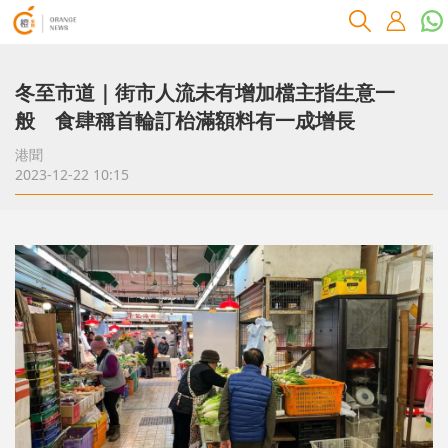
冬至市道｜街市人流未有增加檔主指生意一
般 食肆稱首輪訂枱滿額料有一成增長
港聞
2023-12-22 10:15