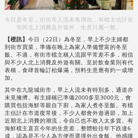
今日是冬至，但街市人流未有增加。有檔主估計在
市民北上消費及外遊外，生意只屬一般。
【橙訊】
今日（22日）為冬至，早上不少主婦都
到街市買菜，準備在晚上為家人準備豐富的冬至
飯。不過，有街市檔主稱人流跟平常差不多，相信
與不少人北上消費及外遊有關。至於飲食業則有代
表稱，食肆首輪訂枱爆滿，預料生意應有約一成增
加。
其中在九龍城街市，早上人流未有特別多，通道亦
未見擁擠。有主婦稱已準備2000多至3000元，會
購買包括海鮮等親自下廚，為家人煮冬至飯。有檔
主估計在市道復常後，不少人都會外遊過節，加上
近期北上消費的潮流，令自己也不敢入太多貨。有
海鮮檔主直言今年的生意差，整體較往年下跌達6
成，認為是不少人為方便而選擇外出食飯。他感嘆