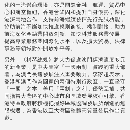
化的一流營商環境，亦是國際金融、航運、貿易中
心和航空樞紐。香港會鞏固和提升自身優勢，深化
港深兩地合作，支持前海繼續發揮先行先試功能，
協助前海不斷加快推進規則銜接、機制對接，助力
前海深化金融業開放創新、加快科技服務業發展、
提高專業服務業國際化水平，以及擴大貿易、法律
事務等領域對外開放水平等。
另外，《橫琴總規》將大力促進澳門經濟適度多元
的新產業，是中央豐富「一國兩制」實踐的重大部
署，為澳門長遠發展注入重要動力。李家超表示，
香港和澳門作為國家的兩個特別行政區，一直堅守
「一國」之本，善用「兩制」之利，優勢互補，共
同擔當大灣區的中心城市和區域發展核心引擎。香
港特區政府將積極把握好區域協調發展所創造的無
限機遇，為香港以至大灣區整體高質量發展作出貢
獻。