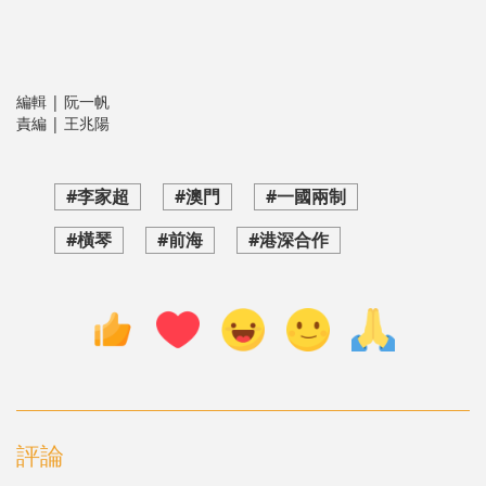
編輯 | 阮一帆
責編 | 王兆陽
#李家超
#澳門
#一國兩制
#橫琴
#前海
#港深合作
評論