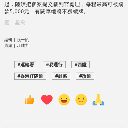
起，陸續把個案提交裁判官處理，每程最高可被罰
款5,000元，有關車輛將不獲續牌。
圖：星島
編輯 | 阮一帆
責編 | 江純力
#運輸署
#易通行
#西隧
#香港仔隧道
#封路
#改道