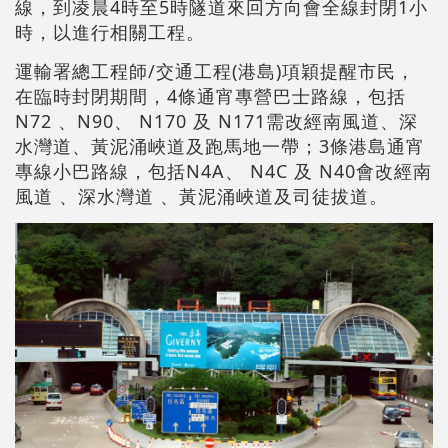
線，到凌晨4時至5時隧道來回方向會全線封閉1小
時，以進行相關工程。
運輸署總工程師/交通工程(港島)項穎提醒市民，
在臨時封閉期間，4條通宵專營巴士路線，包括
N72 、N90、 N170 及 N171需改經南風道、深
水灣道、黃泥涌峽道及跑馬地一帶；3條港島通宵
專線小巴路線，包括N4A、 N4C 及 N40會改經南
風道 、深水灣道 、黃泥涌峽道及司徒拔道。