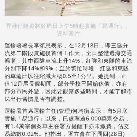
香港仔隧道將於周日上午5時起實施「易通行」。
資料圖片
運輸署署長李頌恩表示，在12月18日，即三隧分
流第二階段實施後首個工作天，全日整體過海交通
暢順，其中西隧車流上升14%，紅隧和東隧的車流
分別下降14%和9%；至於繁忙時段，紅隧和東隧
的車龍比以往縮減大概0.5至1公里。她提到，正
值12月尾長假期間，部分學校已開始休假，亦有
部分市民外遊，因此要觀察多些時間，才能了解市
民出行習慣是否有調整。
運輸署首席運輸主任(管理)何均衡表示，自5月底
實施「易通行」以來，已處理逾6,000萬宗交易，
有1.4萬宗個案車主在署方提醒下亦未繳費，佔交
易總數0.02%。他指出，署方會在下周四(28日)