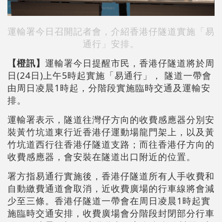
運輸署今日召開記者會，介紹香港仔隧道實施「易
通行」安排。
【橙訊】
運輸署今日提醒市民，香港仔隧道將於周
日(24日)上午5時起實施「易通行」， 隧道一帶會
由周日凌晨1時起，分階段實施臨時交通及運輸安
排。
運輸署表示，隧道往灣仔方向的收費感應器分別安
裝黃竹坑道東行近香港仔運動場龍門架上，以及黃
竹坑道西行往香港仔隧道支路；而往香港仔方向的
收費感應器，會安裝在隧道出口附近的位置。
署方指易通行實施後，香港仔隧道所有人手收費和
自動繳費通道會取消，近收費廣場的行車線將會減
少至三條。香港仔隧道一帶會在周日凌晨1時起實
施臨時交通安排，收費廣場會分階段封閉部分行車