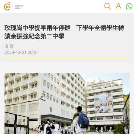
玫瑰崗中學提早兩年停辦 下學年全體學生轉
讀余振強紀念第二中學
港聞
2023-12-21 20:04