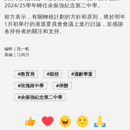
2024/25學年轉往余振強紀念第二中學。
校方表示，有關轉校計劃的方針和原則，將於明年
1月初舉行的過渡委員會會議上進行討論，並感謝
各持份者的關注和支持。
編輯 | 阮一帆
責編 | 江純力
#教育局
#殺校
#適齡學童
#玫瑰崗中學
#停辦
#余振強紀念第二中學