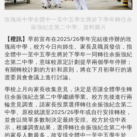
玫瑰崗中學全體中一至中五學生將於下學年轉往余
振強紀念第二中學。資料圖片
【橙訊】
早前宣布在2025/26學年完結後停辦的玫
瑰崗中學，校方今日向師生、家長及職員發信，指
全體中一至中五學生將於下學年一同轉往余振強紀
念第二中學，意味較原定計劃提早兩個學年停辦；
有關轉校計劃的方針和原則，將在下月初舉行的過
渡委員會會議上進行討論。
學校上月向家長收集意見，決定是否讓全體學生轉
往余振強紀念第二中學繼續學業。校方先後進行兩
輪意見調查，請家長投票選擇轉往余振強紀念第二
中學、原校就讀至2025/26學年或自行安排轉校，
並會以簡單多數制決定最終安排。校方於信中表
示，根據調查結果，選擇轉往余振強紀念第二中學
的家長人數最多，故安排全體中一至中五學生於