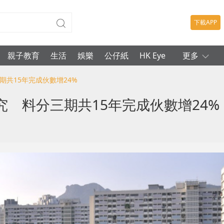
下載APP
親子教育
生活
娛樂
公仔紙
HK Eye
更多
期共15年完成伙數增24%
 料分三期共15年完成伙數增24%