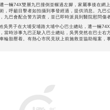
遭一輛74X雙層九巴撞倒並輾過左腳，家屬事後在網
術，呼籲目擊者如拍攝到事發經過，提供消息。九巴
，九巴會配合警方調查，並已即時派員到醫院慰問傷
歲姓吳男子在大埔安埔路大埔中心巴士總站，遭一輛74
，當時涉事九巴正駛入巴士總站，吳男突然在巴士右
車輪胎壓着。有熱心市民見狀上前施救並協助報案，