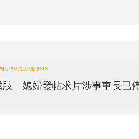
期共15年完成伙數增24%
截肢 媳婦發帖求片涉事車長已