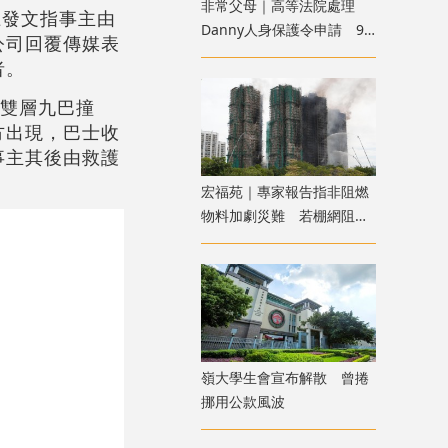
非常父母｜高等法院處理
上發文指事主由
Danny人身保護令申請 9
公司回覆傳媒表
月底前頒下裁決
者。
X雙層九巴撞
方出現，巴士收
事主其後由救護
宏福苑｜專家報告指非阻燃
物料加劇災難 若棚網阻燃
火勢或可自行熄滅
嶺大學生會宣布解散 曾捲
挪用公款風波