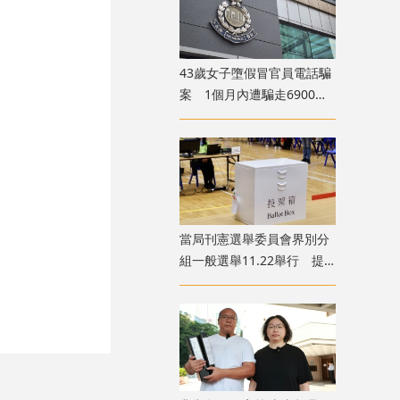
43歲女子墮假冒官員電話騙
案 1個月內遭騙走6900萬
元
當局刊憲選舉委員會界別分
組一般選舉11.22舉行 提
名期10.7開始