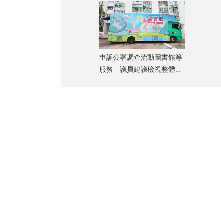
申訴公署調查流動圖書館等
服務 議員建議檢視整體佈
局
模糊，經醫生確
，向她提供消
及相關車CAM