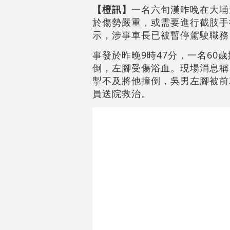
【橙訊】
一名六旬漢昨晚在大埔
於傷勢嚴重，或需要進行截肢手
示，涉事車長已被暫停駕駛職務
事發於昨晚9時47分，一名60
倒，左腳受傷浴血。現場消息稱
掣不及將他撞倒，吳男左腳被前
員送院救治。