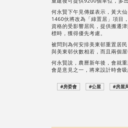
重建後可提供9200個單位，多
何永賢下午見傳媒表示，黃大仙
1460伙將改為「綠置居」項
資格的受影響居民，提供搬遷津
標時，獲得優先考慮。
被問到為何安排美東邨重置居民
與美東邨伙數相若，而且兩個屋
何永賢說，農曆新年後，會就重
會是意見之一，將來設計時會吸
#房委會
#公屋
#房屋