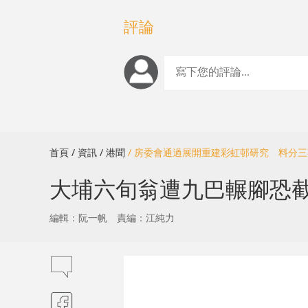
評論
首頁
/ 資訊
/ 港聞
/ 房委會通過展開重建彩虹邨研究 料分三
大埔六旬翁遭九巴輾腳恐
編輯：阮一帆
責編：江純力