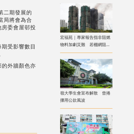
第二期發展的
當局將會為合
他房委會屋邨投
宏福苑｜專家報告指非阻燃
物料加劇災難 若棚網阻燃
每期受影響數目
火勢或可自行熄滅
。
彩的外牆顏色亦
嶺大學生會宣布解散 曾捲
挪用公款風波