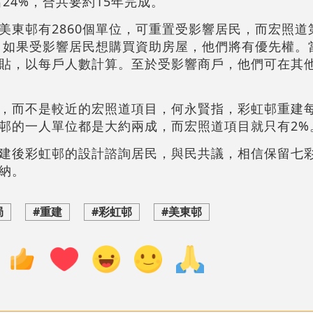
出24%，合共要約15年完成。
美東邨有2860個單位，可重置受影響居民，而宏照道
目，如果受影響居民想購買資助房屋，他們將有優先權。
貼，以每戶人數計算。至於受影響商戶，他們可在其
，而不是較近的宏照道項目，何永賢指，彩虹邨重建
邨的一人單位都是大約兩成，而宏照道項目就只有2%
建後彩虹邨的設計諮詢居民，與民共議，相信保留七
納。
局
#重建
#彩虹邨
#美東邨