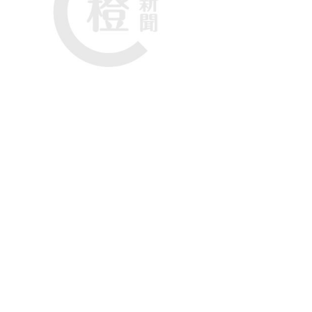
自稱是事主家屬在社交平台發文。
文指事件中傷者為其家公，他的左腳被巴士輾過血肉
街坊在場照顧其家公，呼籲目擊者如拍攝到事發經過
罵戰或仇恨，只希望目擊事發經過的市民能夠提供資料