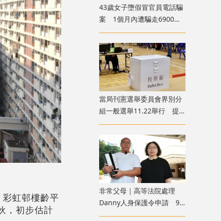
43歲女子墮假冒官員電話騙
案 1個月內遭騙走6900萬
元
當局刊憲選舉委員會界別分
組一般選舉11.22舉行 提
名期10.7開始
非常父母｜高等法院處理
。彩虹邨樓齡平
Danny人身保護令申請 9
0伙，初步估計
月底前頒下裁決