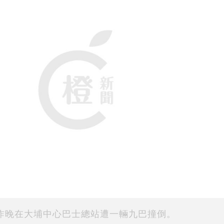
昨晚在大埔中心巴士總站遭一輛九巴撞倒。