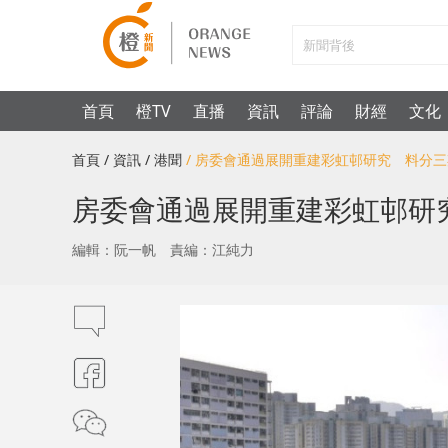
首頁
橙TV
直播
資訊
評論
財經
文化
首頁
/ 資訊
/ 港聞
/ 房委會通過展開重建彩虹邨研究 料分三
房委會通過展開重建彩虹邨研究
編輯：阮一帆
責編：江純力