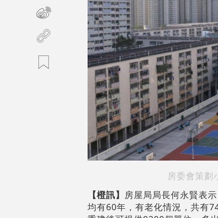
房委會策劃
【橙訊】
房屋局局長何永賢表示
均有60年，有老化情況，共有7