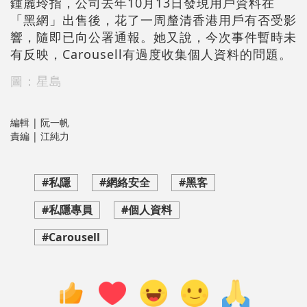
鍾麗玲指，公司去年10月13日發現用戶資料在
「黑網」出售後，花了一周釐清香港用戶有否受影
響，隨即已向公署通報。她又說，今次事件暫時未
有反映，Carousell有過度收集個人資料的問題。
圖：星島
編輯 | 阮一帆
責編 | 江純力
#私隱
#網絡安全
#黑客
#私隱專員
#個人資料
#Carousell