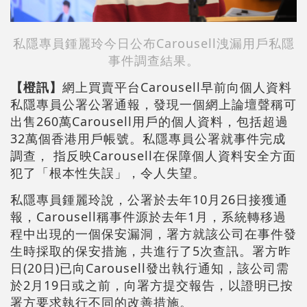
私隱專員鍾麗玲今日公布Carousell洩漏用戶私隱
事件調查結果。
【橙訊】
網上買賣平台Carousell早前向個人資料
私隱專員公署公署通報，發現一個網上論壇聲稱可
出售260萬Carousell用戶的個人資料，包括超過
32萬個香港用戶帳號。私隱專員公署就事件完成
調查， 指反映Carousell在保障個人資料安全方面
犯了「根本性失誤」，令人失望。
私隱專員鍾麗玲說，公署於去年10月26日接獲通
報，Carousell稱事件源於去年1月，系統轉移過
程中出現的一個保安漏洞，署方就該公司在事件發
生時採取的保安措施，共進行了5次查訊。署方昨
日(20日)已向Carousell發出執行通知，該公司需
於2月19日或之前，向署方提交報告，以證明已按
署方要求執行不同的改善措施。