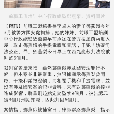
前職工盟培訓中心行政總監鄧燕梨。資料圖片
【
橙訊】
前職工盟秘書長李卓人的妻子鄧燕娥今年
3月被警方國安處拘捕，她的妹妹、前職工盟培訓
中心行政總監鄧燕梨早前承認在警方搜屋前兩度入
屋，取走鄧燕娥的手提電腦和電話，干犯「妨礙司
法公正」罪。鄧燕梨今日早上在西九龍裁判法院被
判監6個月。
裁判官曾慶東指，雖然鄧燕娥涉及國安法罪行不
輕，但本案並非最嚴重，無證據顯示鄧燕梨曾開
啟、干擾和銷毁證物，而相關手機和手提電腦，並
沒有涉及國安案的犯罪資料，未有對鄧燕娥的控罪
造成影響，將量刑起點定於監禁9個月，被告認罪
獲3個月刑期扣減，因此判囚6個月。
案情指，鄧燕娥被捕當日，律師聯絡鄧燕梨，指示