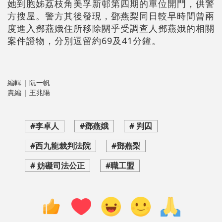
她到胞姊荔枝角美孚新邨第四期的單位開門，供警
方搜屋。警方其後發現，鄧燕梨同日較早時間曾兩
度進入鄧燕娥住所移除關乎受調查人鄧燕娥的相關
案件證物，分別逗留約69及41分鐘。
編輯 | 阮一帆
責編 | 王兆陽
#李卓人
#鄧燕娥
# 判囚
#西九龍裁判法院
#鄧燕梨
# 妨礙司法公正
#職工盟