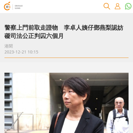
警察上門前取走證物 李卓人姨仔鄧燕梨認妨
礙司法公正判囚六個月
港聞
2023-12-21 10:15