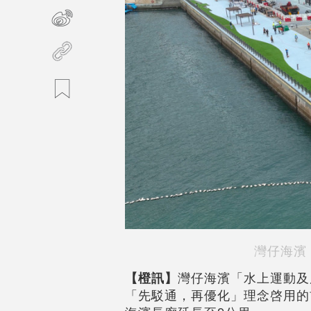
灣仔海濱
【橙訊】
灣仔海濱「水上運動及康
「先駁通，再優化」理念啓用的