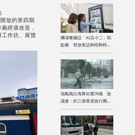
的
。新開放的第四期
車廂經過改造，
辦工作坊、展覽
機場餐廳設「AI店小二」助
點餐 幫旅客諗夠唔夠時間
食完先上機
強颱風白海豚吹襲沖繩 旅
議會：約三個香港旅行團在
當地全部安全