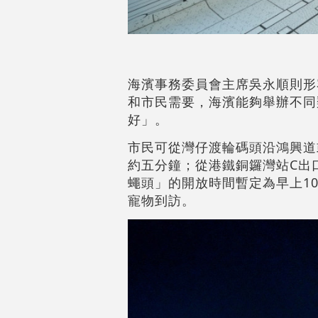
海濱事務委員會主席吳永順則形
和市民需要，海濱能夠舉辦不同
好」。
市民可從灣仔渡輪碼頭沿鴻興道
約五分鐘；從港鐵銅鑼灣站C出
蠅頭」的開放時間暫定為早上1
寵物到訪。