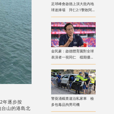
足球峰會啟德上演大批內地
球迷捧場 拜仁2:1擊敗阿士
東維拉
金民豪：啟德體育園對全球
表演者一視同仁 檔期優先
給體育活動
警葵涌截查違泊私家車 檢
22年逐步按
多包毒品拘男司機
炮台山的港島北