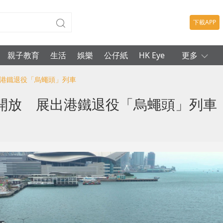
下載APP
親子教育
生活
娛樂
公仔紙
HK Eye
更多
出港鐵退役「烏蠅頭」列車
開放 展出港鐵退役「烏蠅頭」列車