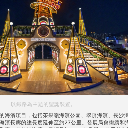
以鐵路為主題的聖誕裝置。
的海濱項目，包括茶果嶺海濱公園、翠屏海濱、長沙
海濱長廊的總長度延伸至約27公里。發展局會繼續和