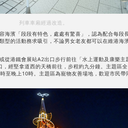
列車車廂經過改造。
容海濱「段段有特色，處處有驚喜」，認為配合每段
類型的活動務求吸引，不論男女老友都可以在維港海
或從港鐵會展站A2出口步行前往「水上運動及康樂主
口，經堅拿道西的天橋前往，步程約九分鐘。主題區全
0時至晚上10時。主題區為寵物友善場地，歡迎市民帶