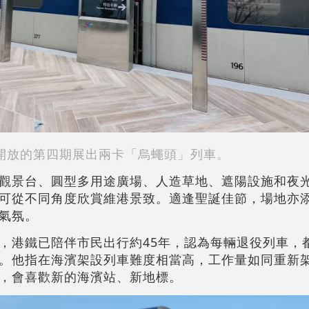
開放的第四期展出兩卡「烏蠅頭」列車。
觀景台、圓型多用途廣場、人造草地、遮陽設施和夜
可從不同角度欣賞維港景致。適逢聖誕佳節，場地亦
氣氛。
，港鐵已陪伴市民出行約45年，認為每輛退役列車，
。他指在海濱架設列車難度相當高，工作量如同重新
，會喜歡新的海濱站、新地標。