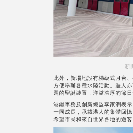
新
此外，新場地設有梯級式月台、
方便舉辦各種水陸活動。遊人亦
題的聖誕裝置，洋溢濃厚的節日
港鐵車務及創新總監李家潤表示
一同成長，承載港人的集體回憶
希望市民和來自世界各地的遊客