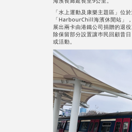
海濱長廊延長至9公里。
「水上運動及康樂主題區」位於
「HarbourChill海濱休
展出兩卡由港鐵公司捐贈的退役
除保留部分設置讓巿民回顧昔日
或活動。