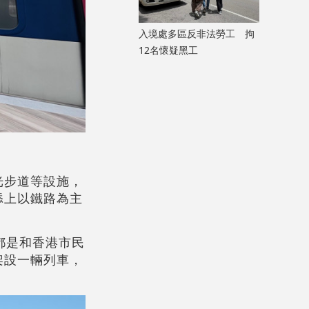
入境處多區反非法勞工 拘
12名懷疑黑工
光步道等設施，
添上以鐵路為主
都是和香港市民
架設一輛列車，