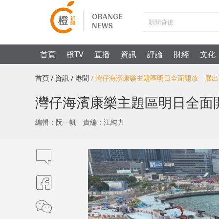
首頁
橙TV
直播
資訊
評論
財經
文化
首頁
/ 資訊
/ 港聞
/ 灣仔海濱康樂主題區明日全面開放 展
灣仔海濱康樂主題區明日全面
編輯：阮一帆
責編：江純力