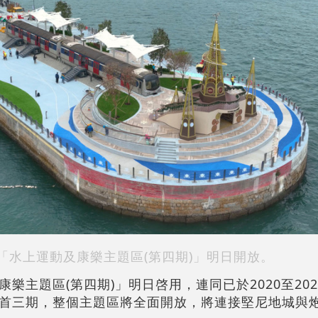
「水上運動及康樂主題區(第四期)」明日開放。
樂主題區(第四期)」明日啓用，連同已於2020至20
首三期，整個主題區將全面開放，將連接堅尼地城與