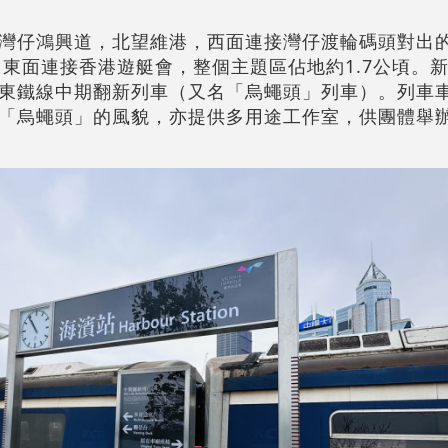
灣仔鴻興道，北望維港，西面連接灣仔渡輪碼頭對出
閒站」，東面連接香港遊艇會，整個主題區佔地約1.7公頃
東鐵線中期翻新列車（又名「烏蠅頭」列車）。列車
「烏蠅頭」的風貌，亦提供多用途工作室，供團體舉