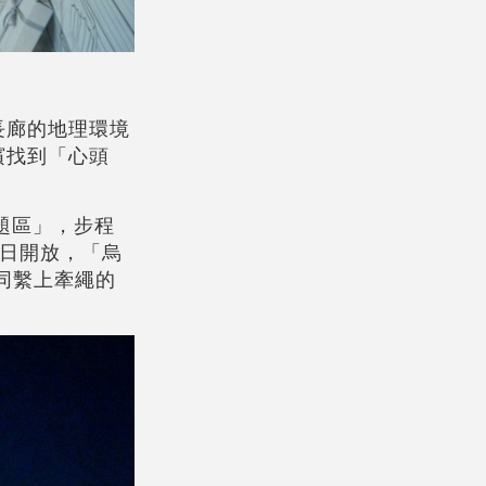
長廊的地理環境
濱找到「心頭
題區」，步程
日開放，「烏
同繫上牽繩的