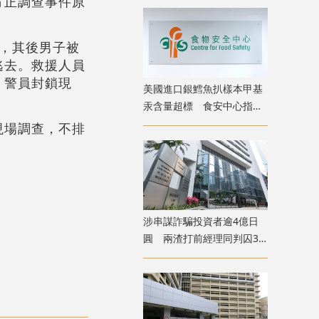
方正調查事件原
，其後男子被
逃去。救援人員
。警員封鎖現
美國進口銀鱈魚扒樣本甲基
汞含量超標 食安中心指令
下架
現場調查，不排
涉串謀詐騙投資者逾4億日
圓 兩渣打前經理同判囚3
年