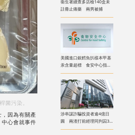
衞生署續查多店檢140盒未
註冊止痛藥 兩男被捕
美國進口銀鱈魚扒樣本甲基
汞含量超標 食安中心指令
下架
桿菌污染。
涉串謀詐騙投資者逾4億日
士，因為有關產
圓 兩渣打前經理同判囚3
。中心會就事件
年