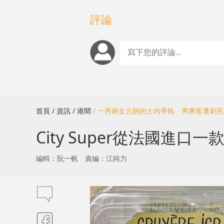
評論
首頁
/ 資訊
/ 港聞
/ 一男兩女元朗的士內爭執 男乘客遭刺
City Super從法國
編輯：阮一帆
責編：江純力