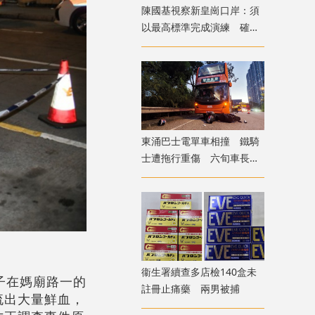
陳國基視察新皇崗口岸：須
以最高標準完成演練 確保
通關萬無一失
東涌巴士電單車相撞 鐵騎
士遭拖行重傷 六旬車長涉
危駕被捕
衞生署續查多店檢140盒未
子在媽廟路一的
註冊止痛藥 兩男被捕
流出大量鮮血，