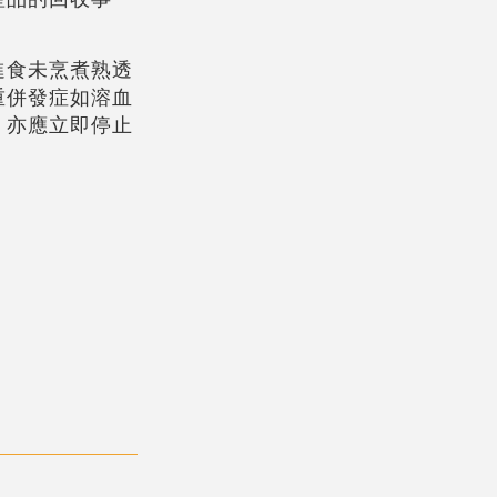
進食未烹煮熟透
重併發症如溶血
，亦應立即停止