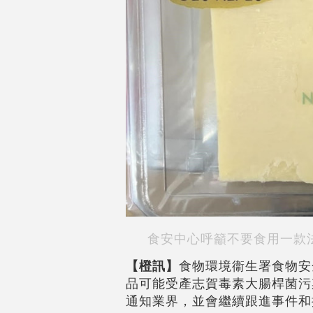
食安中心呼籲不要食用一款
【橙訊】
食物環境衞生署食物安
品可能受產志賀毒素大腸桿菌污
通知業界，並會繼續跟進事件和