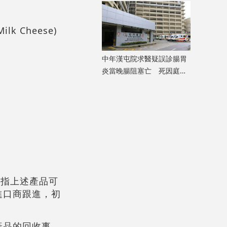
ilk Cheese)
中年漢屯院求醫疑誤診腸胃
炎當晚腸阻塞亡 死因庭展
開研訊
，指上述產品可
進口商跟進，初
產品的回收事