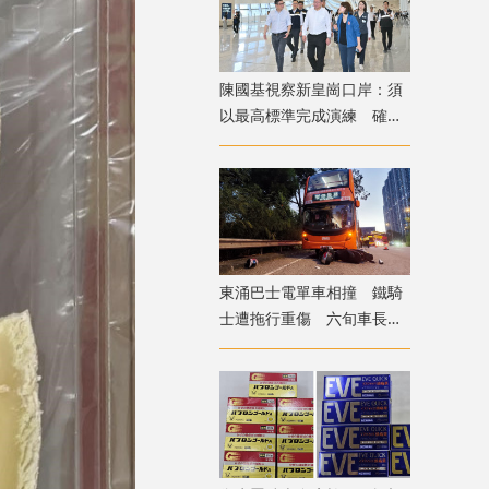
陳國基視察新皇崗口岸：須
以最高標準完成演練 確保
通關萬無一失
東涌巴士電單車相撞 鐵騎
士遭拖行重傷 六旬車長涉
危駕被捕