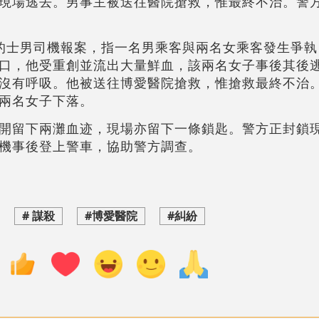
現場逃去。男事主被送往醫院搶救，惟最終不治。警
的士男司機報案，指一名男乘客與兩名女乘客發生爭執
口，他受重創並流出大量鮮血，該兩名女子事後其後
沒有呼吸。他被送往博愛醫院搶救，惟搶救最終不治
兩名女子下落。
開留下兩灘血迹，現場亦留下一條鎖匙。警方正封鎖
機事後登上警車，協助警方調查。
# 謀殺
#博愛醫院
#糾紛