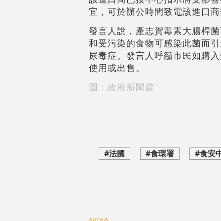
宜，可於辦公時間致電該進口商熱線
發言人說，產志賀毒素大腸桿菌
和受污染的食物可感染此菌而引
尿毒症。發言人呼籲市民如購入
使用或出售。
圖：政府新聞處
#法國
#食環署
#食安