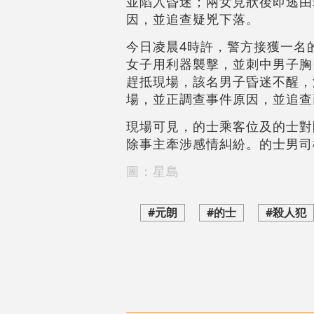
並陷入昏迷；兩女見狀後即逃由
因，並追查疑兇下落。
今日凌晨4時許，警方接獲一名
女子用利器襲擊，並刺中男子胸
趕抵現場，該名男子昏迷不醒，
場，並正調查事件原因，並追查
現場可見，的士乘客位及的士對
除事主牽涉感情糾紛。的士男司
圖：星島
#元朗
#的士
#殺人犯