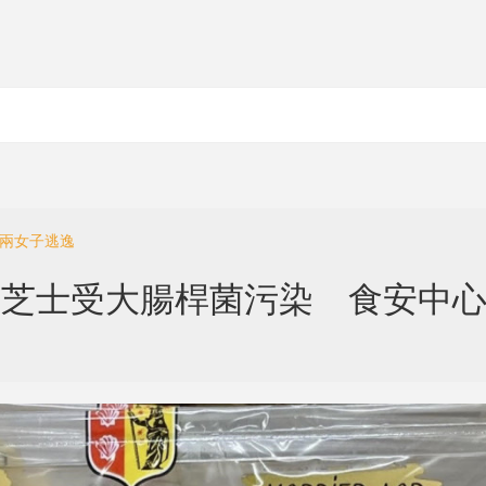
死兩女子逃逸
進口一款芝士受大腸桿菌污染 食安中