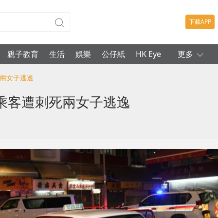
下載APP
親子教育
生活
娛樂
公仔紙
HK Eye
更多
死兩女子逃逸
乘客遭刺死兩女子逃逸