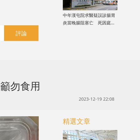
中年漢屯院求醫疑誤診腸胃
炎當晚腸阻塞亡 死因庭展
開研訊
評論
心籲勿食用
2023-12-19 22:08
精選文章