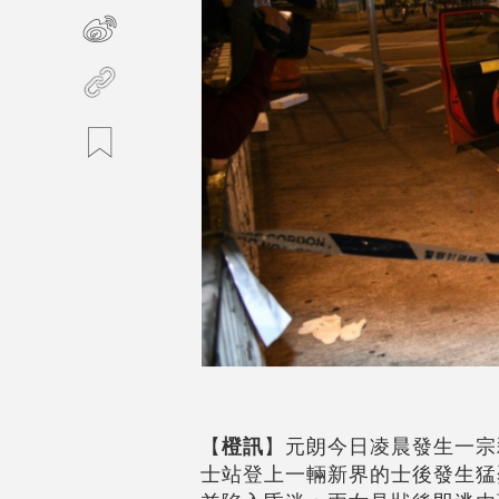
【
橙訊
】元朗今日凌晨發生一宗
士站登上一輛新界的士後發生猛