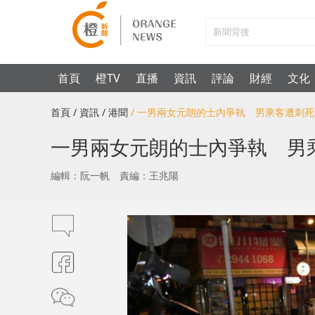
首頁
橙TV
直播
資訊
評論
財經
文化
首頁
/ 資訊
/ 港聞
/ 一男兩女元朗的士內爭執 男乘客遭刺
一男兩女元朗的士內爭執 男
編輯：阮一帆
責編：王兆陽