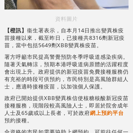
資料圖片
【橙訊】
衞生署表示，自本月14日推出變異株疫
苗接種以來，截至昨日，已接種共8316劑新冠疫
苗，當中包括5649劑XBB變異株疫苗。
署方呼籲市民提高警覺預防冬季呼吸道感染疾病。
隨著天氣轉涼，預期本港呼吸道病原體的活躍程度
會出現上升。政府提供的新冠疫苗免費接種服務仍
有充裕的時段可供預約，市民特別是高風險群組人
士，應適時接種疫苗，以加強個人保護。
政府已開始提供XBB變異株信使核糖核酸新冠疫苗
接種服務，現階段較高風險人士，即居於院舍成年
人士及65歲或以上長者，可於政府
網上預約平台
預約接種。
合資格的市民如需要協助上網預約，可前往任何一