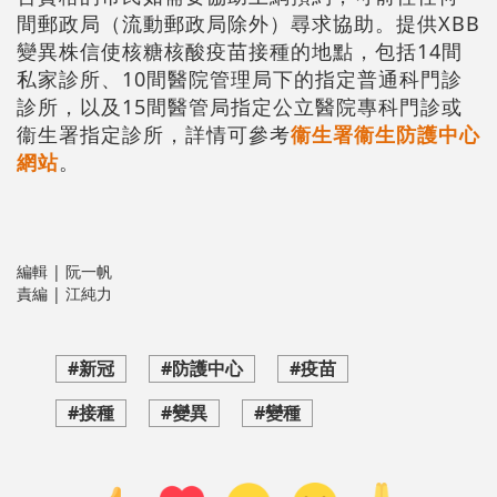
間郵政局（流動郵政局除外）尋求協助。提供XBB
變異株信使核糖核酸疫苗接種的地點，包括14間
私家診所、10間醫院管理局下的指定普通科門診
診所，以及15間醫管局指定公立醫院專科門診或
衞生署指定診所，詳情可參考
衞生署衞生防護中心
網站
。
編輯 | 阮一帆
責編 | 江純力
#新冠
#防護中心
#疫苗
#接種
#變異
#變種