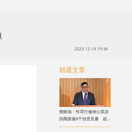
導
2023-12-19 19:36
精選文章
鄧炳強：性罪行修例公眾諮
詢期接逾6千份意見書 超
過90%表態支持