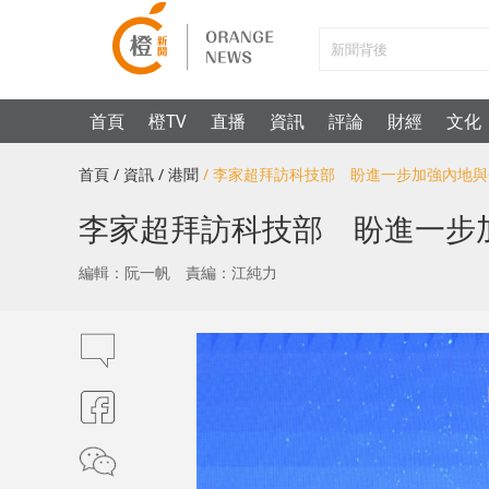
首頁
橙TV
直播
資訊
評論
財經
文化
首頁
/ 資訊
/ 港聞
/ 李家超拜訪科技部 盼進一步加強內地
李家超拜訪科技部 盼進一步
編輯：阮一帆
責編：江純力