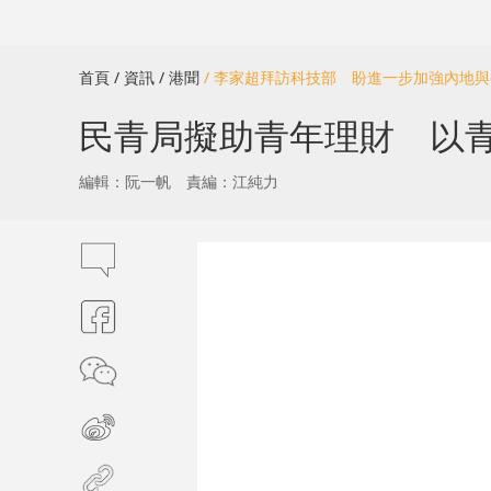
首頁
/ 資訊
/ 港聞
/ 李家超拜訪科技部 盼進一步加強內地
民青局擬助青年理財 以
編輯：阮一帆
責編：江純力