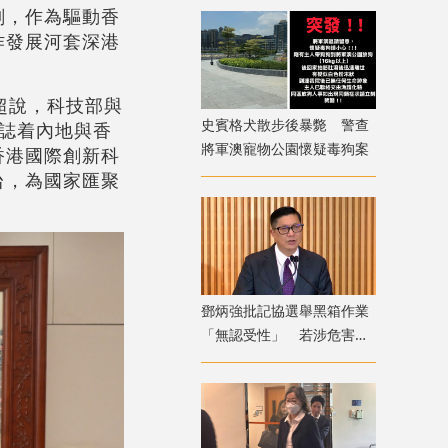
劃，作為驅動香
作發展河套深港
超說，科技部與
史賓格犬散步後暴斃 警查
誌着內地與香
將軍澳寵物公園懷疑毒狗案
香港國際創新科
台，為國家匯聚
鄧炳強批記協選舉黑箱作業
「無認受性」 若涉危害國
安「後果自負」