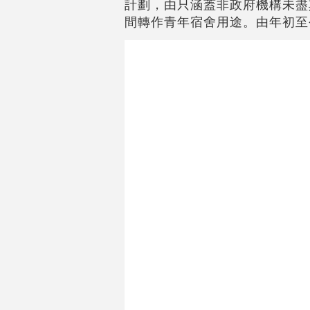
計劃，由只涵蓋非政府機構未盡
間轉作青年宿舍用途。由年初至