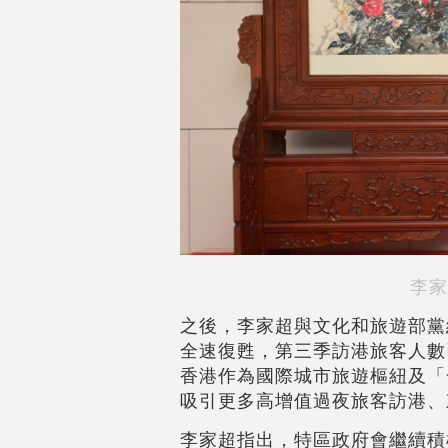
李家
之後，李家超與文化和旅遊部黨
全速復甦，第三季訪港旅客人數已
香港作為國際城市旅遊樞紐及「
吸引更多高增值過夜旅客訪港、
李家超指出，特區政府會繼續積