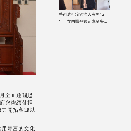
手術遺引流管病人右胸12
年 女西醫被裁定專業失當
除牌1個月
月全面通關起
政府會繼續發揮
致力開拓客源以
善用豐富的文化