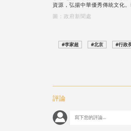
資源，弘揚中華優秀傳統文化。
圖：政府新聞處
#李家超
#北京
#行政
評論