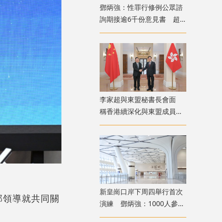
鄧炳強：性罪行修例公眾諮
詢期接逾6千份意見書 超
過90%表態支持
李家超與東盟秘書長會面
稱香港續深化與東盟成員國
交流合作
新皇崗口岸下周四舉行首次
部領導就共同關
演練 鄧炳強：1000人參與
測試交通