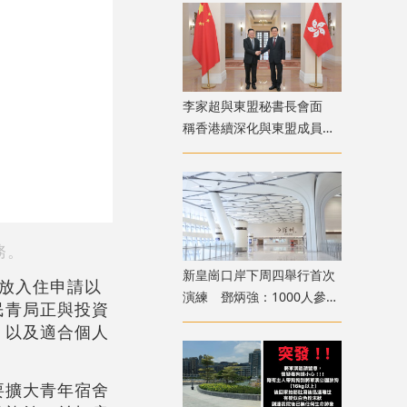
李家超與東盟秘書長會面
稱香港續深化與東盟成員國
交流合作
務。
新皇崗口岸下周四舉行首次
放入住申請以
演練 鄧炳強：1000人參與
民青局正與投資
測試交通
，以及適合個人
要擴大青年宿舍