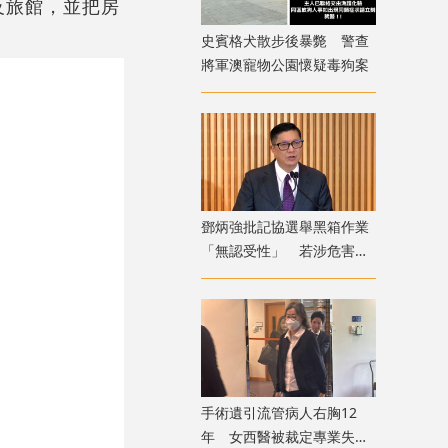
及旅館，並把房
。
史賓格犬散步後暴斃 警查
將軍澳寵物公園懷疑毒狗案
鄧炳強批記協選舉黑箱作業
「無認受性」 若涉危害國
安「後果自負」
手術遺引流管病人右胸12
年 女西醫被裁定專業失當