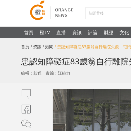
首頁
橙TV
直播
資訊
評論
財經
文化
首頁
/ 資訊
/ 港聞
/ 患認知障礙症83歲翁自行離院失蹤 屯
患認知障礙症83歲翁自行離
編輯：彭程
責編：江純力