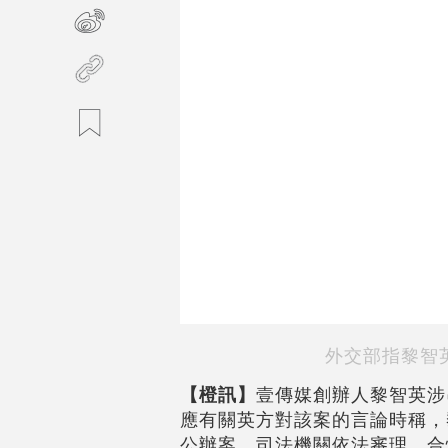
外交部指黎智
【橙訊】
壹傳媒創辦人黎智英涉
應有關英方對該案的言論時稱，
公辦案，司法機關依法審理，合