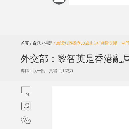
首頁
/ 資訊
/ 港聞
/ 患認知障礙症83歲翁自行離院失蹤 屯
外交部：黎智英是香港亂
編輯：阮一帆
責編：江純力