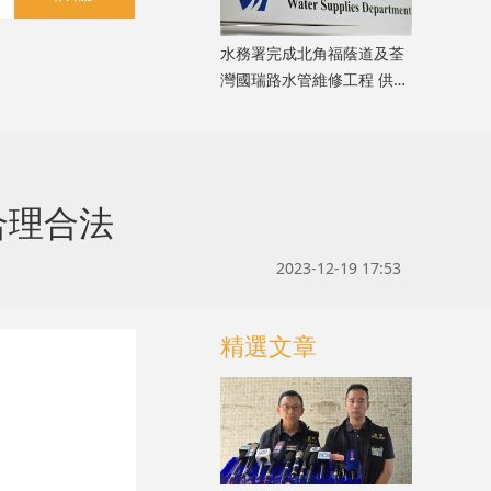
水務署完成北角福蔭道及荃
灣國瑞路水管維修工程 供水
凌晨起恢復正常
合理合法
2023-12-19 17:53
精選文章