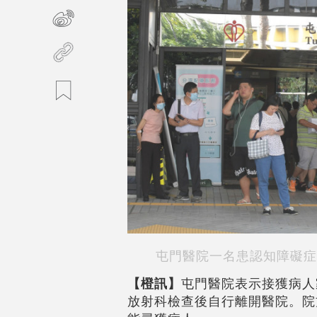
屯門醫院一名患認知障礙症
【橙訊】
屯門醫院表示接獲病人
放射科檢查後自行離開醫院。院