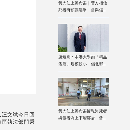
黃大仙上邨命案｜警方相信
死者有預謀襲擊 曾與傷者
就噪音問題多次爭執
盧煜明：本港大學如「精品
酒店」規模較小 倡北都進
駐各院校發揮協同效應
黃大仙上邨命案據報男死者
人汪文斌今日回
與傷者為上下層鄰居 曾因
特區執法部門秉
噪音問題爭執