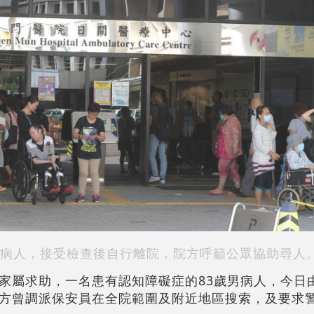
病人，接受檢查後自行離院，院方呼籲公眾協助尋人
家屬求助，一名患有認知障礙症的83歲男病人，今日
方曾調派保安員在全院範圍及附近地區搜索，及要求