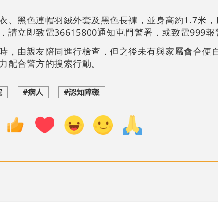
衣、黑色連帽羽絨外套及黑色長褲，並身高約1.7米，
請立即致電36615800通知屯門警署，或致電999報
時，由親友陪同進行檢查，但之後未有與家屬會合便
力配合警方的搜索行動。
院
#病人
#認知障礙