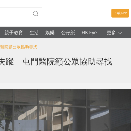
下載APP
親子教育
生活
娛樂
公仔紙
HK Eye
更多
門醫院籲公眾協助尋找
院失蹤 屯門醫院籲公眾協助尋找