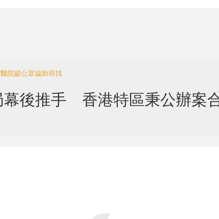
門醫院籲公眾協助尋找
局幕後推手 香港特區秉公辦案