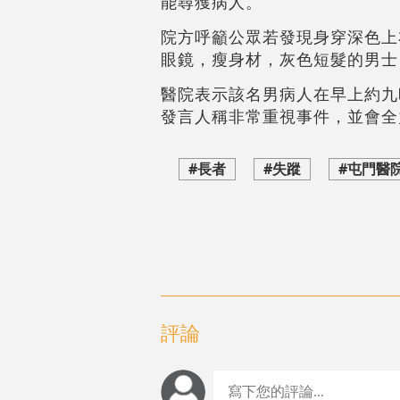
能尋獲病人。
院方呼籲公眾若發現身穿深色上
眼鏡，瘦身材，灰色短髮的男士，
醫院表示該名男病人在早上約九
發言人稱非常重視事件，並會全
#長者
#失蹤
#屯門醫
評論