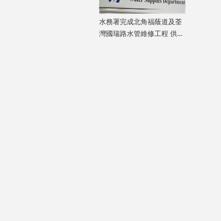
水務署完成北角福蔭道及荃
灣國瑞路水管維修工程 供水
凌晨起恢復正常