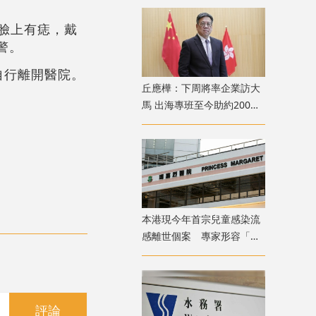
臉上有痣，戴
警。
自行離開醫院。
丘應樺：下周將率企業訪大
馬 出海專班至今助約200間
企業落戶香港
本港現今年首宗兒童感染流
感離世個案 專家形容「三
疫夾擊」籲勿掉以輕心
評論