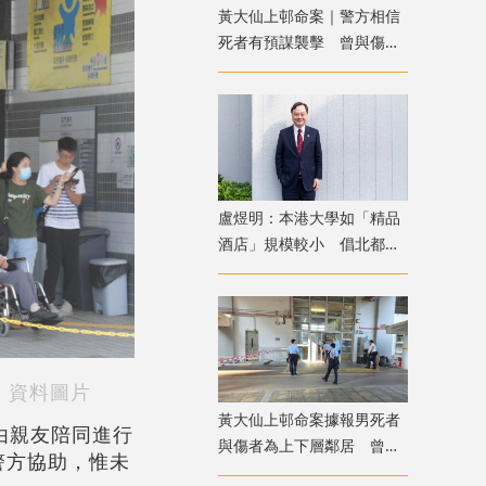
黃大仙上邨命案｜警方相信
死者有預謀襲擊 曾與傷者
就噪音問題多次爭執
盧煜明：本港大學如「精品
酒店」規模較小 倡北都進
駐各院校發揮協同效應
。資料圖片
黃大仙上邨命案據報男死者
由親友陪同進行
與傷者為上下層鄰居 曾因
警方協助，惟未
噪音問題爭執