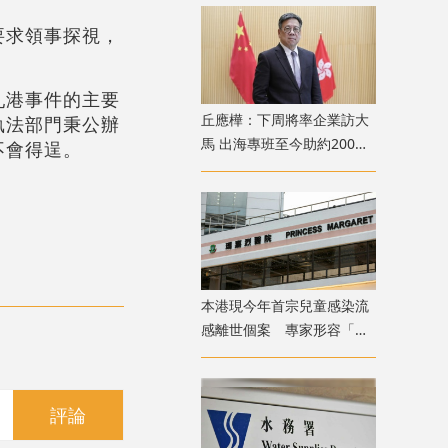
要求領事探視，
亂港事件的主要
丘應樺：下周將率企業訪大
執法部門秉公辦
馬 出海專班至今助約200間
不會得逞。
企業落戶香港
本港現今年首宗兒童感染流
感離世個案 專家形容「三
疫夾擊」籲勿掉以輕心
評論