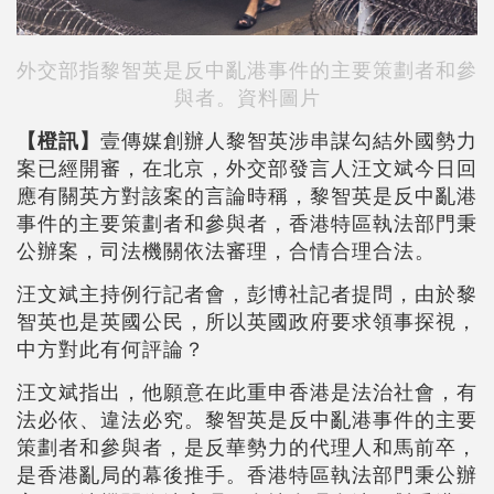
外交部指黎智英是反中亂港事件的主要策劃者和參
與者。資料圖片
【橙訊】
壹傳媒創辦人黎智英涉串謀勾結外國勢力
案已經開審，在北京，外交部發言人汪文斌今日回
應有關英方對該案的言論時稱，黎智英是反中亂港
事件的主要策劃者和參與者，香港特區執法部門秉
公辦案，司法機關依法審理，合情合理合法。
汪文斌主持例行記者會，彭博社記者提問，由於黎
智英也是英國公民，所以英國政府要求領事探視，
中方對此有何評論？
汪文斌指出，他願意在此重申香港是法治社會，有
法必依、違法必究。黎智英是反中亂港事件的主要
策劃者和參與者，是反華勢力的代理人和馬前卒，
是香港亂局的幕後推手。香港特區執法部門秉公辦