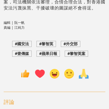
案，司法機關依法審理，合情合理合法，對香港國
安法污蔑抹黑、干擾破壞的圖謀絕不會得逞。
編輯 | 阮一帆
責編 | 江純力
#國安法
#黎智英
#外交部
#壹傳媒
#蘋果日報
#黎智英案
評論