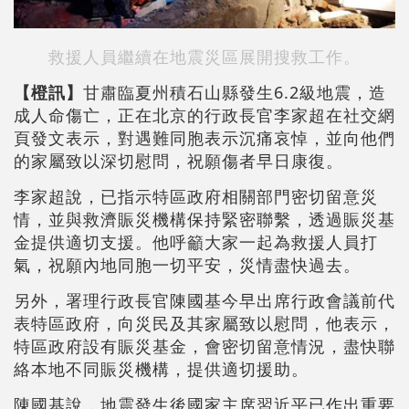
救援人員繼續在地震災區展開搜救工作。
【橙訊】
甘肅臨夏州積石山縣發生6.2級地震，造
成人命傷亡，正在北京的行政長官李家超在社交網
頁發文表示，對遇難同胞表示沉痛哀悼，並向他們
的家屬致以深切慰問，祝願傷者早日康復。
李家超說，已指示特區政府相關部門密切留意災
情，並與救濟賑災機構保持緊密聯繫，透過賑災基
金提供適切支援。他呼籲大家一起為救援人員打
氣，祝願內地同胞一切平安，災情盡快過去。
另外，署理行政長官陳國基今早出席行政會議前代
表特區政府，向災民及其家屬致以慰問，他表示，
特區政府設有賑災基金，會密切留意情況，盡快聯
絡本地不同賑災機構，提供適切援助。
陳國基說，地震發生後國家主席習近平已作出重要