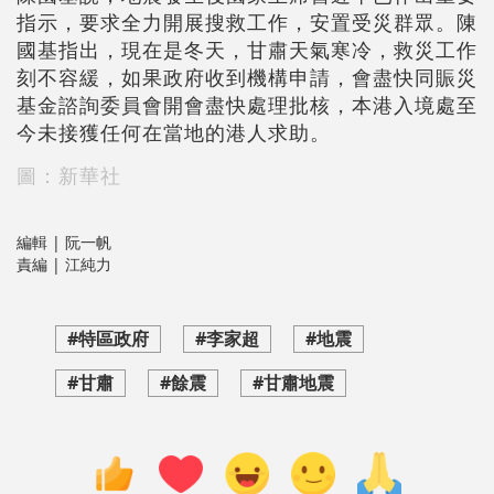
指示，要求全力開展搜救工作，安置受災群眾。陳
國基指出，現在是冬天，甘肅天氣寒冷，救災工作
刻不容緩，如果政府收到機構申請，會盡快同賑災
基金諮詢委員會開會盡快處理批核，本港入境處至
今未接獲任何在當地的港人求助。
圖：新華社
編輯 | 阮一帆
責編 | 江純力
#特區政府
#李家超
#地震
#甘肅
#餘震
#甘肅地震