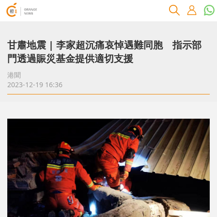
甘肅地震 | 李家超沉痛哀悼遇難同胞 指示部
門透過賑災基金提供適切支援
港聞
2023-12-19 16:36