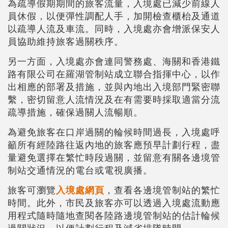
為疏導假期期間的旅客流量，入境處已減少前線人
員休假，以便彈性調配人手，加開檢查櫃枱及通道
以疏導人流及車流。同時，入境處亦會增派保安人
員協助維持旅客過關秩序。
另一方面，入境處亦會連同警務處、海關和香港鐵
路有限公司在羅湖管制站成立聯合指揮中心，以作
出相應的部署及措施，並與內地出入境部門緊密聯
繫，密切留意人流情況及在有需要時採取適當分流
疏導措施，確保過關人流暢順。
為避免旅客在口岸過關的輪候時間過長，入境處呼
籲所有經陸路往返內地的旅客應預早計劃行程，盡
量避免選擇在繁忙時段過關，並留意有關各邊境管
制站交通情況的電台或電視廣播。
旅客可瀏覽
入境處網頁
，查看各邊境管制站的繁忙
時間。此外，市民及旅客亦可以透過入境處流動應
用程式隨時隨地查閱各陸路邊境管制站的估計輪候