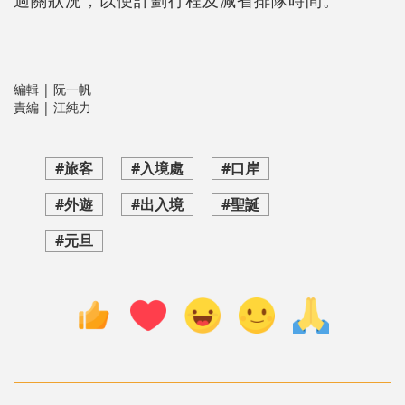
過關狀況，以便計劃行程及減省排隊時間。
編輯 | 阮一帆
責編 | 江純力
#旅客
#入境處
#口岸
#外遊
#出入境
#聖誕
#元旦