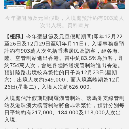
今年聖誕節及元旦假期，入境處預計約有903萬人
次出入境。資料圖片
【橙訊】
今年聖誕節及元旦假期期間(即年12月22
至26日及12月29日至明年月11日)，入境事務處預
計約有903萬人次包括香港居民及訪客，經各海、
陸、空管制站進出香港。當中約83.5%為旅客，即
約754萬人次，會經各陸路邊境管制站進出香港。
預計陸路出境較為繁忙的日子為12月23日(星期
六)，出境人次約549,000，而入境高峰期為12月
26日(星期二)，入境人次約626,000。
入境處估計假期期間羅湖管制站、落馬洲支線管制
站及港珠澳大橋管制站將會非常繁忙，預計分別每
日平均約有217,000、184,000及118,000人次出
入境。