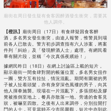
廟街在周日發生疑有食客因醉酒發生衝突，需要其
他人調停。
【橙訊】
廟街周日（17日）有食肆疑因食客醉
酒，多名男女發生衝突，由途人報警，惟警員到場
前各人已散去。警方初步調查指有六人涉案，將案
件列「糾紛」及「發現醉酒人士」處理。有網民看
畢有關片段，並稱「今次真係夜繽紛！」
據網民昨日（18日）在網上討論區上載的短片，
顯示廟街一間食肆對開的帳篷位置，多名男女扭作
一團，雙方互有拉扯，情況混亂。期間有圍裙的男
子被人扯着頭髮，亦有身穿深色風褸的男子，向其
他人揮拳施襲。現場在一片混亂下，多張摺枱及膠
凳被推倒至地上，餐具亦散落一地。旁邊的食客見
狀，被嚇至四散。之後有人出來調停，分別拉開打
鬥的人士，可見當時不少市民圍觀，短片中亦到此