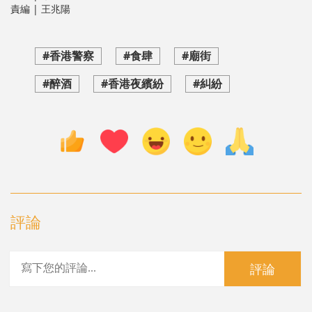
責編 | 王兆陽
#香港警察
#食肆
#廟街
#醉酒
#香港夜繽紛
#糾紛
評論
評論