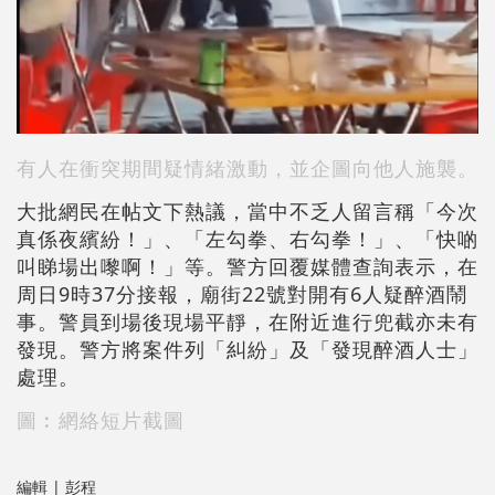
有人在衝突期間疑情緒激動，並企圖向他人施襲。
大批網民在帖文下熱議，當中不乏人留言稱「今次
真係夜繽紛！」、「左勾拳、右勾拳！」、「快啲
叫睇場出嚟啊！」等。警方回覆媒體查詢表示，在
周日9時37分接報，廟街22號對開有6人疑醉酒鬧
事。警員到場後現場平靜，在附近進行兜截亦未有
發現。警方將案件列「糾紛」及「發現醉酒人士」
處理。
圖︰網絡短片截圖
編輯 | 彭程