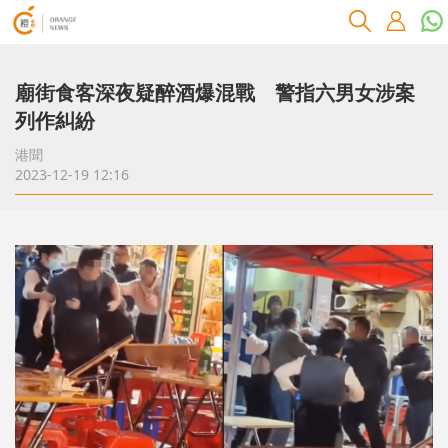
廟街食客深夜疑醉酒爆混戰 警指六男女涉案
列作糾紛
港聞
2023-12-19 12:16