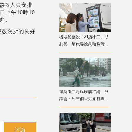
。懲教人員安排
上午10時10
進。
懲教院所的良好
機場餐廳設「AI店小二」助
點餐 幫旅客諗夠唔夠時間
食完先上機
強颱風白海豚吹襲沖繩 旅
議會：約三個香港旅行團在
當地全部安全
評論