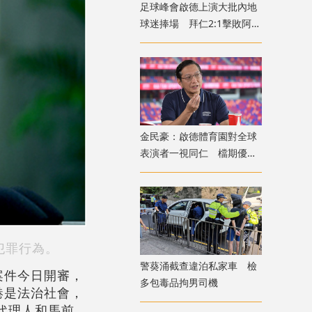
足球峰會啟德上演大批內地
球迷捧場 拜仁2:1擊敗阿士
東維拉
金民豪：啟德體育園對全球
表演者一視同仁 檔期優先
給體育活動
犯罪行為。
警葵涌截查違泊私家車 檢
案件今日開審，
多包毒品拘男司機
港是法治社會，
代理人和馬前