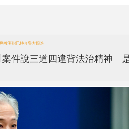
 懲教署指已轉介警方跟進
對案件說三道四違背法治精神 