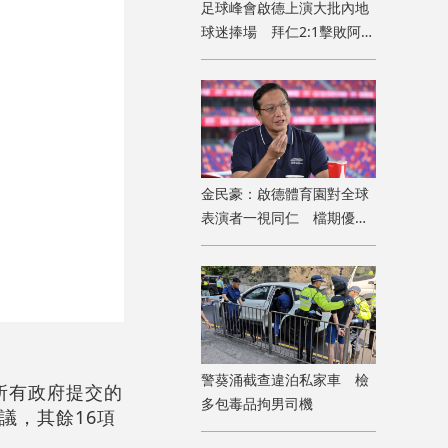
足球峰會啟德上演大批內地
球迷捧場 拜仁2:1擊敗阿士
東維拉
金民豪：啟德體育園對全球
表演者一視同仁 檔期優先
給體育活動
警葵涌截查違泊私家車 檢
所有政府提交的
多包毒品拘男司機
議，其餘16項