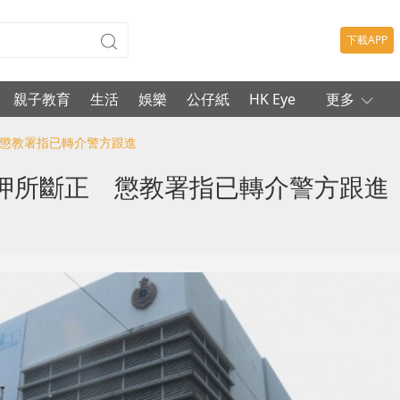
下載APP
親子教育
生活
娛樂
公仔紙
HK Eye
更多
 懲教署指已轉介警方跟進
押所斷正 懲教署指已轉介警方跟進