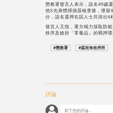
懲教署發言人表示，該名49歲
他X光身體掃描器檢查後，懷疑
分，該名還押在囚人士共排出6
發言人又指，署方竭力採取防範
秩序及維持「零毒品」的羈押環
#懲教署
#荔枝角收押所
評論