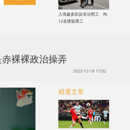
入境處多區反非法勞工 拘
12名懷疑黑工
是赤裸裸政治操弄
2023-12-18 17:02
精選文章