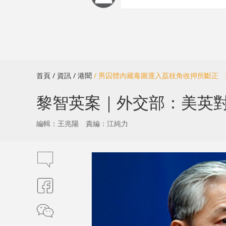
首頁
/ 資訊
/ 港聞
/ 男囚體內藏毒圖運入荔枝角收押所斷正
黎智英案｜外交部：美英
編輯：王兆陽
責編：江純力