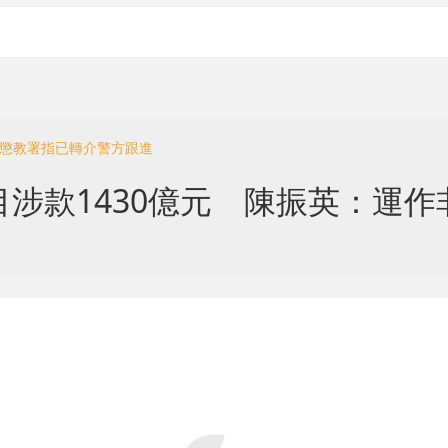
 懲教署指已轉介警方跟進
目涉款1430億元 陳振英：運作