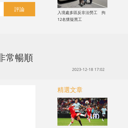
評論
入境處多區反非法勞工 拘
12名懷疑黑工
非常暢順
2023-12-18 17:02
精選文章