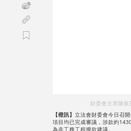
財委會主席陳振
【橙訊】
立法會財委會今日召開
項目均已完成審議，涉款約143
為非工務工程撥款建議。