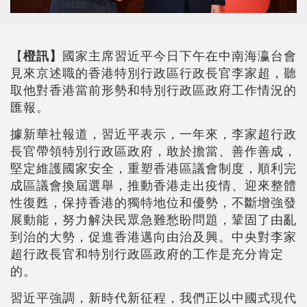
【
橙訊】
國家主席習近平今日下午在中南海瀛台會
見來京述職的香港特別行政區行政長官李家超，聽
取他對香港當前形勢和特別行政區政府工作情況的
匯報。
據新華社報道，習近平表示，一年來，李家超行政
長官帶領特別行政區政府，敢於擔當、善作善成，
堅定維護國家安全，重塑香港區議會制度，順利完
成區議會換屆選舉，推動香港走出疫情、迎來整體
性復甦，保持香港的獨特地位和優勢，不斷增強發
展動能，努力解決民眾急難愁盼問題，鞏固了由亂
到治的大勢，促進香港邁向由治及興。中央對李家
超行政長官和特別行政區政府的工作是充分肯定
的。
習近平強調，新時代新征程，我們正以中國式現代