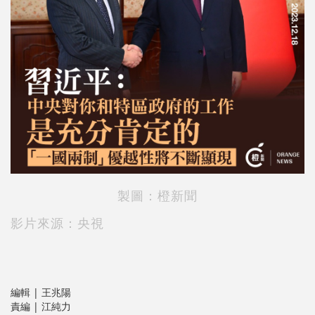
製圖：橙新聞
影片來源：央視
編輯 | 王兆陽
責編 | 江純力