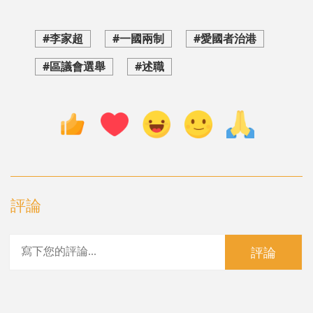
#李家超
#一國兩制
#愛國者治港
#區議會選舉
#述職
評論
評論