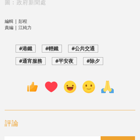
圖︰政府新聞處
編輯 | 彭程
責編 | 江純力
#港鐵
#輕鐵
#公共交通
#通宵服務
#平安夜
#除夕
評論