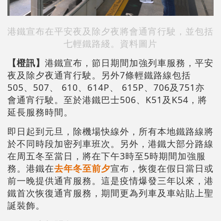
港鐵宣布在平安夜及除夕夜將會通宵行駛，並包括
七輕鐵路綫。資料圖片
【橙訊】
港鐵宣布，節日期間加強列車服務，平安
夜及除夕夜通宵行駛。另外7條輕鐵路線包括
505、507、 610、614P、 615P、706及751亦
會通宵行駛。至於港鐵巴士506、K51及K54，將
延長服務時間。
即日起到元旦，除機場快線外，所有本地鐵路線將
於不同時段加密列車班次。另外，港鐵大部分路線
在周五冬至當日，將在下午3時至5時期間加強服
務。港鐵在
去年冬至前夕
宣布，恢復在假日當日或
前一晚提供通宵服務。這是疫情爆發三年以來，港
鐵首次恢復通宵服務，期間更為列車及車站貼上聖
誕裝飾。