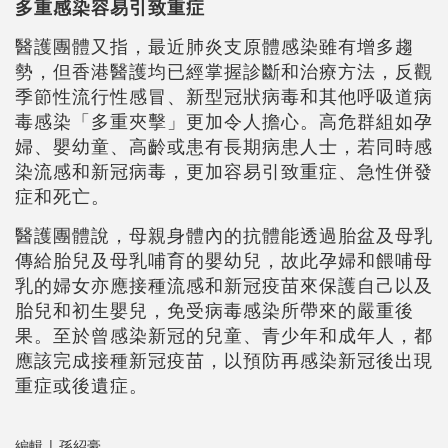
多重感染容易引致重症
醫護團體又指，最近肺炎支原體感染雖有增多趨
勢，但香港醫護均已經掌握診斷和治療方法，反觀
季節性流行性感冒、新型冠狀病毒和其他呼吸道病
毒感染「多重夾擊」更加令人擔心。高危群組如孕
婦、嬰幼童、高齡或患有長期病患人士，若同時感
染流感和新冠病毒，更加容易引致重症、急性併發
症和死亡。
醫護團體說，母親身體內的抗體能透過胎盆及母乳
傳給胎兒及母乳哺育的嬰幼兒，故此孕婦和餵哺母
乳的婦女亦應接種流感和新冠疫苗來保護自己以及
胎兒和初生嬰兒，免受病毒感染所帶來的嚴重後
果。至於曾感染新冠的兒童、青少年和成年人，都
應該完成接種新冠疫苗，以預防再感染新冠後出現
重症或後遺症。
編輯 | 孫紹豪