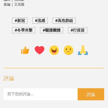
責編 | 王兆陽
#新冠
#流感
#高危群組
#冬季夾擊
#醫護團體
#打疫苗
評論
評論