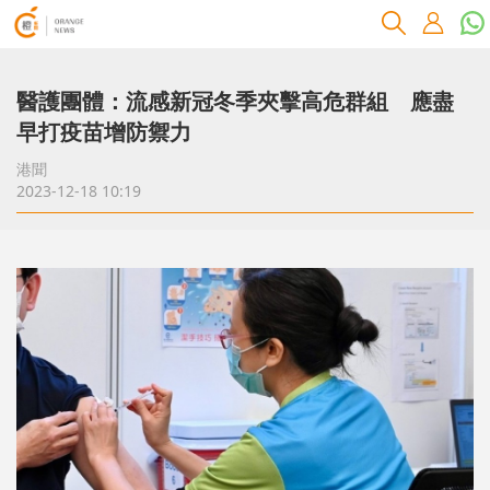
醫護團體：流感新冠冬季夾擊高危群組 應盡
早打疫苗增防禦力
港聞
2023-12-18 10:19