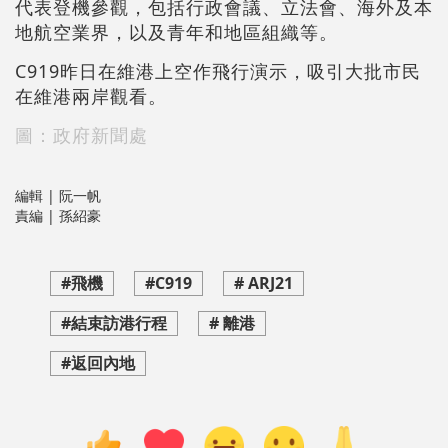
代表登機參觀，包括行政會議、立法會、海外及本
地航空業界，以及青年和地區組織等。
C919昨日在維港上空作飛行演示，吸引大批市民
在維港兩岸觀看。
圖：政府新聞處
編輯 | 阮一帆
責編 | 孫紹豪
#飛機
#C919
# ARJ21
#結束訪港行程
# 離港
#返回內地