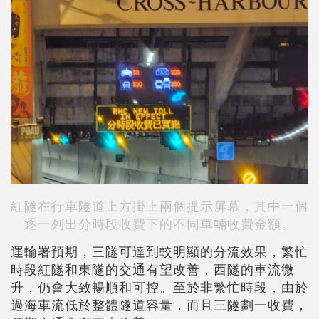
紅隧在行車隧道上方掛上兩個提示屏幕，其中一個
逐一列出分時段收費下的不同車輛收費金額。
運輸署預期，三隧可達到較明顯的分流效果，繁忙
時段紅隧和東隧的交通有望改善，西隧的車流微
升，仍會大致暢順和可控。至於非繁忙時段，由於
過海車流低於整體隧道容量，而且三隧劃一收費，