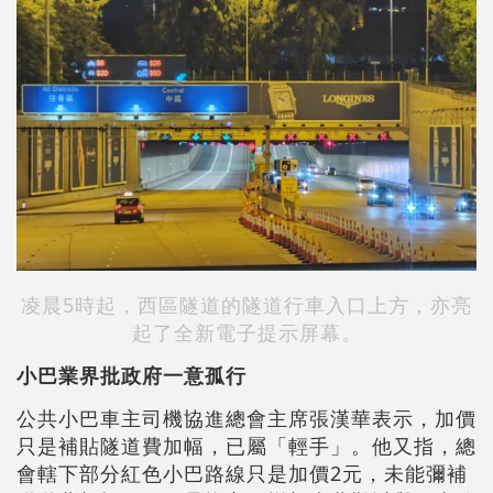
凌晨5時起，西區隧道的隧道行車入口上方，亦亮
起了全新電子提示屏幕。
小巴業界批政府一意孤行
公共小巴車主司機協進總會主席張漢華表示，加價
只是補貼隧道費加幅，已屬「輕手」。他又指，總
會轄下部分紅色小巴路線只是加價2元，未能彌補