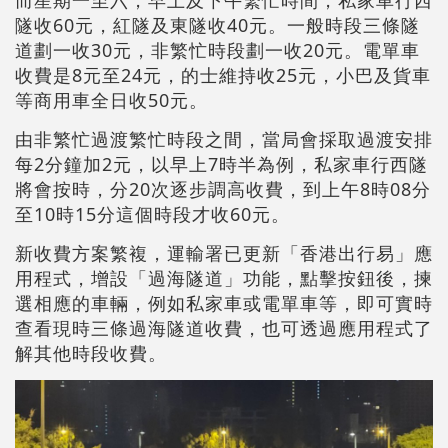
而星期一至六，早上及下午繁忙時間，私家車行西
隧收60元，紅隧及東隧收40元。一般時段三條隧
道劃一收30元，非繁忙時段劃一收20元。電單車
收費是8元至24元，的士維持收25元，小巴及貨車
等商用車全日收50元。
由非繁忙過渡繁忙時段之間，當局會採取過渡安排
每2分鐘加2元，以早上7時半為例，私家車行西隧
將會按時，分20次逐步調高收費，到上午8時08分
至10時15分這個時段才收60元。
新收費方案繁複，運輸署已更新「香港出行易」應
用程式，增設「過海隧道」功能，點擊按鈕後，揀
選相應的車輛，例如私家車或電單車等，即可實時
查看現時三條過海隧道收費，也可透過應用程式了
解其他時段收費。