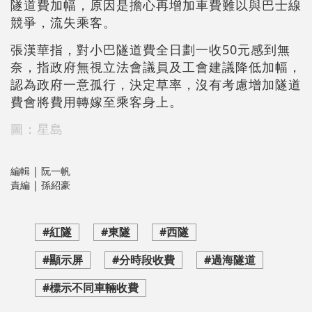
隧道費加幅，原因是擔心再增加車費難以與巴士線
競爭，流失乘客。
張漢華指，對小巴隧道費全日劃一收50元感到無
奈，指政府無視立法會議員及工會建議降低加幅，
認為政府一意孤行，決定草率，沒有考慮增加隧道
費會將費用轉嫁至乘客身上。
圖：星島
編輯 | 阮一帆
責編 | 孫紹豪
#紅隧
#東隧
#西隧
#顯示屏
#分時段收費
#過海隧道
#標示不同車輛收費