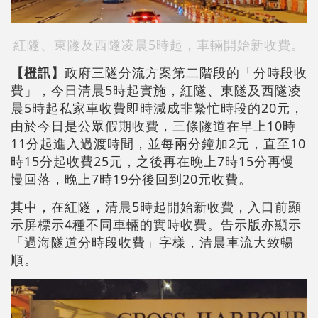
紅隧、東隧及西隧凌晨5時起，車輛開始新收費。
【橙訊】
政府三隧分流方案第二階段的「分時段收
費」，今日清晨5時起實施，紅隧、東隧及西隧凌
晨5時起私家車收費即時減成非繁忙時段的20元，
由於今日是公眾假期收費，三條隧道在早上10時
11分起進入過渡時間，並每兩分鐘加2元，直至10
時15分起收費25元，之後再在晚上7時15分再慢
慢回落，晚上7時19分後回到20元收費。
其中，在紅隧，清晨5時起開始新收費，入口前顯
示屏標示4種不同車輛的實時收費。告示版亦顯示
「過海隧道分時段收費」字樣，清晨車流大致暢
順。