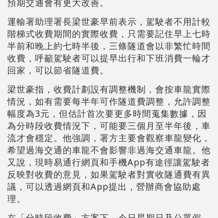
預期交通會有更大改善。
運輸署助理署長梁世豪早前表示，駕駛者不用計較
階梯式收費期間的實際收費，只需要記住早上七時
半前和晚上約七時半後，三條隧道會以非繁忙時間
收費，呼籲駕駛者可以提早出行和下班消費一輪才
回家，可以節省隧道費。
梁世豪指，收費計劃設有調整機制，會按車龍實際
情況，如有需要每半年可作隧道費調整，允許調整
幅度為3元，但估計首次要更多時間蒐集數據，因
為分時段收費情況下，可能要三個月至半年後，車
流才會穩定。他強調，署方主要會觀察車龍變化，
希望過海交通的車龍不會影響非過海交通車龍。他
又說，現時易通行網頁和手機App有途徑讓駕駛者
反映對收費的意見，如果駕駛者對實收隧通費有異
議，可以透過網頁和App提出，營辦商會協助處
理。
在「分時段收費」方案下，今日星期日及公眾假