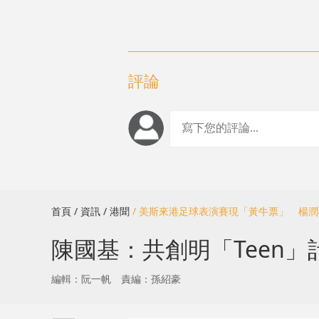
評論
首頁
/ 資訊
/ 港聞
/ 美斯來港足球表演賽現「黃牛票」 楊
陳國基：共創明「Teen
編輯：阮一帆
責編：孫紹豪