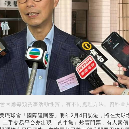
會因應每類賽事活動性質，有不同處理方法。資料圖
美職球會「國際邁阿密」明年2月4日訪港，將在大球
，二手交易平台亦出現「黃牛黨」炒賣門票，有人索價1