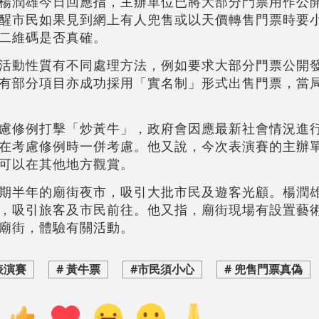
楊潤雄今日回應指，主辦單位已將大部分門票用作公
醒市民如果見到網上有人兜售或以天價轉售門票時要
二維碼是否真確。
活動性質有不同處理方法，例如要求大部分門票公開
有部分項目亦成功採用「實名制」形式出售門票，當
慮修例打擊「炒黃牛」，政府會因應最新社會情況進
在考慮修例時一併考慮。他又說，今次表演賽的主辦
可以在其他地方觀賞。
期半年的廟街夜市，吸引大批市民及遊客光顧。楊潤
，吸引旅客及市民前往。他又指，廟街現場有設置藝
廟街，體驗有關活動。
表演賽
# 黃牛票
#市民須小心
# 兜售門票真偽