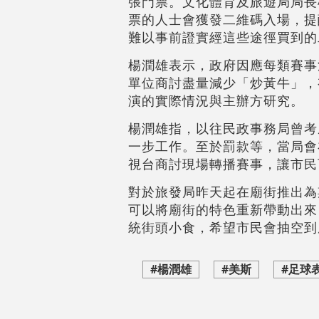
張門票。文化體育及旅遊局局長
票的人士會獲發二維碼入場，提
難以事前證實經這些途徑買到的
楊潤雄表示，政府因應每類賽事
單位商討盡量減少「炒黃牛」，
演的實際情況與主辦方研究。
楊潤雄指，以往民政事務局曾考
一步工作。至於罰款等，當局會
視台商討現場轉播賽事，讓市民
對於旅發局昨天起在廟街推出為
可以將廟街的特色重新帶動出來
統街頭小食，希望市民會抽空到
#楊潤雄
#美斯
#足球