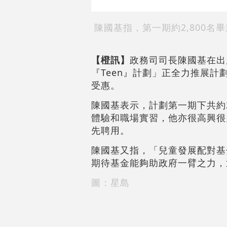
陳國基指，第一期約2,800
【橙訊】
政務司司長陳國基在出
『Teen』計劃」正全力推展計
受惠。
陳國基表示，計劃第一期下共約
體驗和職場實習，他亦很高興很
先聘用。
陳國基又指，「兒童發展配對基
期待基金能夠助政府一臂之力，
圖：星島