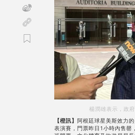
楊潤雄表示，政府
【橙訊】
阿根廷球星美斯效力的
表演賽，門票昨日1小時內售罄