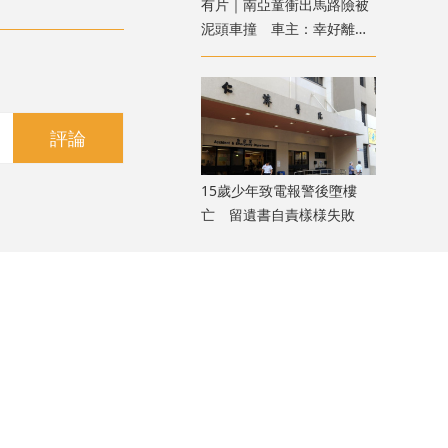
有片｜南亞童衝出馬路險被
泥頭車撞 車主：幸好離遠
看到
評論
15歲少年致電報警後墮樓
亡 留遺書自責樣様失敗