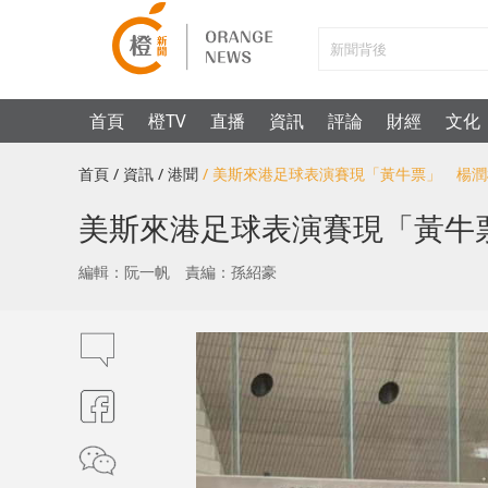
首頁
橙TV
直播
資訊
評論
財經
文化
首頁
/ 資訊
/ 港聞
/ 美斯來港足球表演賽現「黃牛票」 楊
美斯來港足球表演賽現「黃牛
編輯：阮一帆
責編：孫紹豪