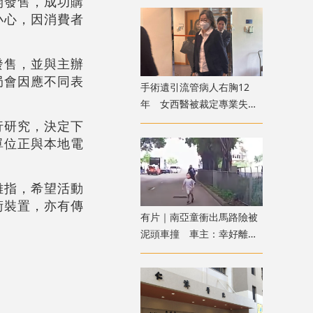
開發售，成功購
小心，因消費者
發售，並與主辦
局會因應不同表
手術遺引流管病人右胸12
年 女西醫被裁定專業失當
除牌1個月
行研究，決定下
單位正與本地電
雄指，希望活動
術裝置，亦有傳
有片｜南亞童衝出馬路險被
泥頭車撞 車主：幸好離遠
看到