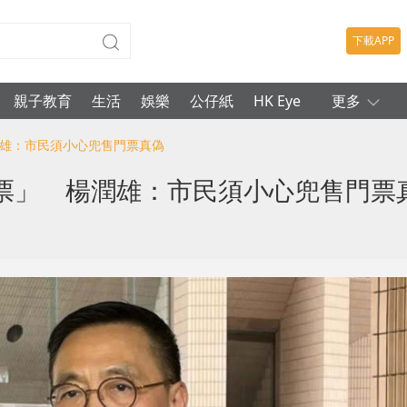
下載APP
親子教育
生活
娛樂
公仔紙
HK Eye
更多
潤雄：市民須小心兜售門票真偽
票」 楊潤雄：市民須小心兜售門票