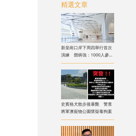
精選文章
新皇崗口岸下周四舉行首次
演練 鄧炳強：1000人參與
測試交通
史賓格犬散步後暴斃 警查
將軍澳寵物公園懷疑毒狗案