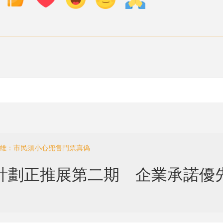
潤雄：市民須小心兜售門票真偽
」計劃正推展第二期 企業承諾優