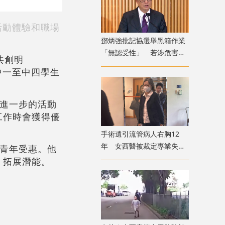
活動體驗和職場
鄧炳強批記協選舉黑箱作業
「無認受性」 若涉危害國
共創明
安「後果自負」
中一至中四學生
供進一步的活動
工作時會獲得優
手術遺引流管病人右胸12
年 女西醫被裁定專業失當
名青年受惠。他
除牌1個月
、拓展潛能。