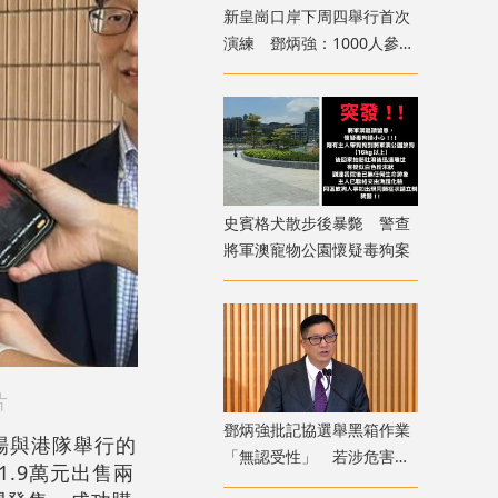
新皇崗口岸下周四舉行首次
演練 鄧炳強：1000人參與
測試交通
史賓格犬散步後暴斃 警查
將軍澳寵物公園懷疑毒狗案
片
鄧炳強批記協選舉黑箱作業
場與港隊舉行的
「無認受性」 若涉危害國
.9萬元出售兩
安「後果自負」