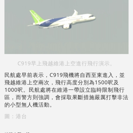
C919早上飛越維港上空進行飛行演示。
民航處早前表示，C919飛機將自西至東進入，並
飛越維港上空兩次，飛行高度分別為1500呎及
1000呎。民航處將在維港一帶設立臨時限制飛行
區，而警方則強調，會採取果斷措施嚴厲打擊非法
的小型無人機活動。
圖：港台