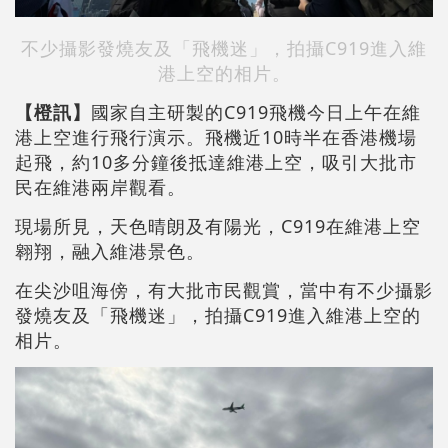
不少攝影發燒友及「飛機迷」，拍攝C919進入維
港上空的相片。
【橙訊】
國家自主研製的C919飛機今日上午在維
港上空進行飛行演示。飛機近10時半在香港機場
起飛，約10多分鐘後抵達維港上空，吸引大批市
民在維港兩岸觀看。
現場所見，天色晴朗及有陽光，C919在維港上空
翱翔，融入維港景色。
在尖沙咀海傍，有大批市民觀賞，當中有不少攝影
發燒友及「飛機迷」，拍攝C919進入維港上空的
相片。