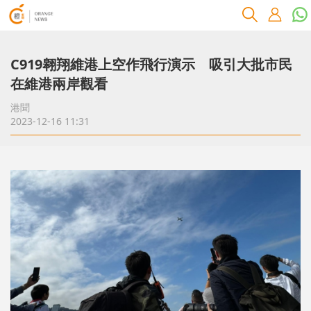
C919翱翔維港上空作飛行演示 吸引大批市民
在維港兩岸觀看
港聞
2023-12-16 11:31