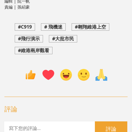
編輯 | 阮一帆
責編 | 孫紹豪
#C919
# 飛機迷
#翱翔維港上空
#飛行演示
#大批市民
#維港兩岸觀看
評論
評論