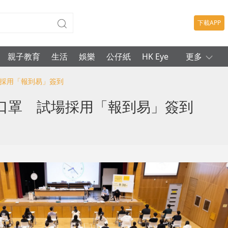
下載APP
親子教育
生活
娛樂
公仔紙
HK Eye
更多
場採用「報到易」簽到
口罩 試場採用「報到易」簽到