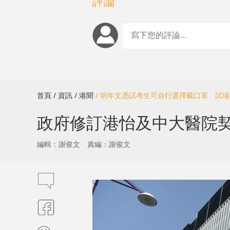
評論
首頁
/ 資訊
/ 港聞
/ 明年文憑試考生可自行選擇戴口罩 試
政府修訂港怡及中大醫院
編輯：謝俊文
責編：謝俊文