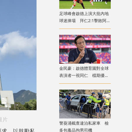
足球峰會啟德上演大批內地
球迷捧場 拜仁2:1擊敗阿士
東維拉
金民豪：啟德體育園對全球
表演者一視同仁 檔期優先
給體育活動
圖片
警葵涌截查違泊私家車 檢
多包毒品拘男司機
要求，以鼓勵私