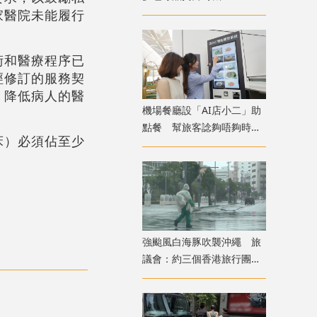
家醫院未能履行
術和醫療程序已
經修訂的服務契
，降低病人的醫
機場餐廳設「AI店小二」助
點餐 幫旅客諗夠唔夠時間
床）必須佔至少
食完先上機
。
強颱風白海豚吹襲沖繩 旅
議會：約三個香港旅行團在
當地全部安全