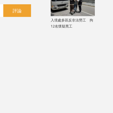
評論
入境處多區反非法勞工 拘
12名懷疑黑工