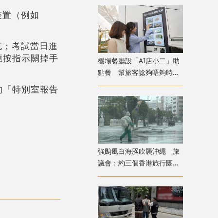
裝置（例如
式；考試當日進
應按指示關掉手
機場餐廳設「AI店小二」助
點餐 幫旅客諗夠唔夠時間
食完先上機
的「特別室報告
強颱風白海豚吹襲沖繩 旅
議會：約三個香港旅行團在
當地全部安全