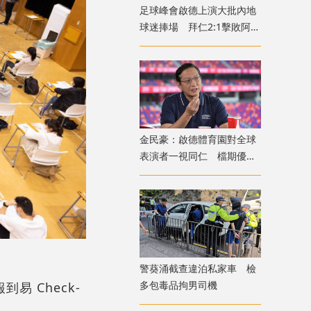
足球峰會啟德上演大批內地
球迷捧場 拜仁2:1擊敗阿士
東維拉
金民豪：啟德體育園對全球
表演者一視同仁 檔期優先
給體育活動
警葵涌截查違泊私家車 檢
多包毒品拘男司機
 Check-