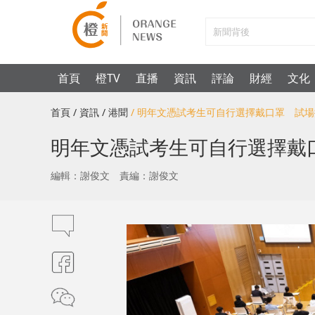
首頁
橙TV
直播
資訊
評論
財經
文化
首頁
/ 資訊
/ 港聞
/ 明年文憑試考生可自行選擇戴口罩 試
明年文憑試考生可自行選擇戴
編輯：謝俊文
責編：謝俊文