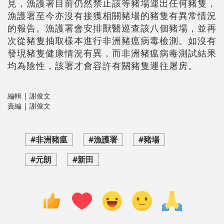
見，漁護署目前仍然禁止該等豬場運出任何豬隻，
漁護署至今亦沒有接獲相關豬場的豬隻有異常情況
的報告。漁護署會安排獸醫巡查該八個豬場，並再
次從豬隻抽取樣本進行非洲豬瘟病毒檢測。如沒有
發現豬隻健康情況有異，而非洲豬瘟病毒測試結果
均為陰性，該署才會容許有關豬隻運往屠房。
編輯 | 謝俊文
責編 | 謝俊文
#非洲豬瘟
#漁護署
#豬場
#元朗
#新田