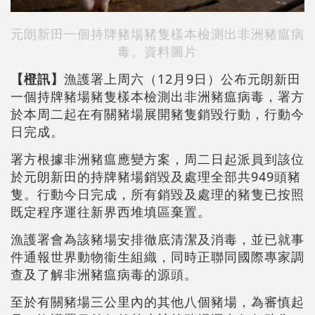
元朗新田一個持牌豬場豬隻樣本檢測出非洲豬瘟病
毒。資料圖片
【橙訊】
漁護署上周六（12月9日）公布元朗新田
一個持牌豬場豬隻樣本檢測出非洲豬瘟病毒，署方
於本周二起在有關豬場展開豬隻銷毀行動，行動今
日完成。
署方根據非洲豬瘟應變方案，周二日起派員到該位
於元朗新田的持牌豬場銷毀及處理全部共949頭豬
隻。行動今日完成，所有銷毀及處理的豬隻已按照
既定程序運往新界西堆填區棄置。
漁護署會為該豬場安排徹底清潔及消毒，並已就事
件通報世界動物衞生組織，同時正聯同國際專家調
查及了解非洲豬瘟病毒的源頭。
至於有關豬場三公里內的其他八個豬場，為審慎起