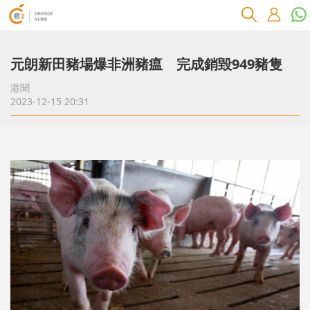
元朗新田豬場爆非洲豬瘟 完成銷毀949豬隻
港聞
2023-12-15 20:31