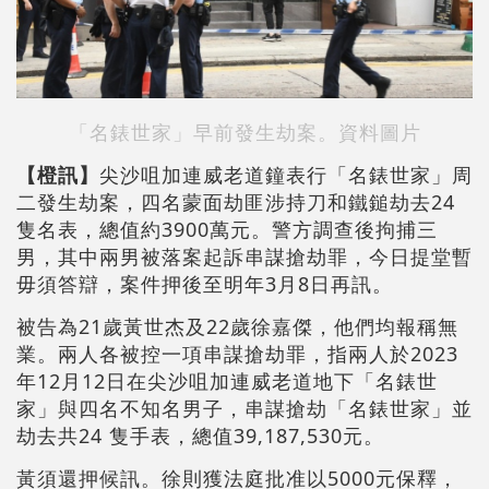
「名錶世家」早前發生劫案。資料圖片
【橙訊】
尖沙咀加連威老道鐘表行「名錶世家」周
二發生劫案，四名蒙面劫匪涉持刀和鐵鎚劫去24
隻名表，總值約3900萬元。警方調查後拘捕三
男，其中兩男被落案起訴串謀搶劫罪，今日提堂暫
毋須答辯，案件押後至明年3月8日再訊。
被告為21歲黃世杰及22歲徐嘉傑，他們均報稱無
業。兩人各被控一項串謀搶劫罪，指兩人於2023
年12月12日在尖沙咀加連威老道地下「名錶世
家」與四名不知名男子，串謀搶劫「名錶世家」並
劫去共24 隻手表，總值39,187,530元。
黃須還押候訊。徐則獲法庭批准以5000元保釋，