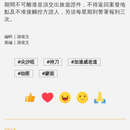
期間不可離港並須交出旅遊證件，不得返回案發地
點及不准接觸控方證人，另須每星期到警署報到三
次。
編輯 | 謝俊文
責編 | 謝俊文
#尖沙咀
#持刀
#加連威老道
#劫匪
#蒙面