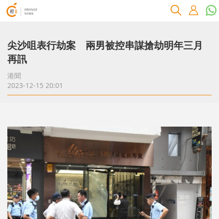
尖沙咀表行劫案 兩男被控串謀搶劫明年三月
再訊
港聞
2023-12-15 20:01