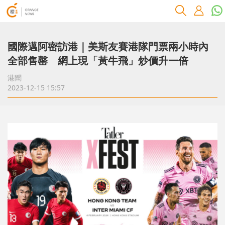
國際邁阿密訪港｜美斯友賽港隊門票兩小時內
全部售罄 網上現「黃牛飛」炒價升一倍
港聞
2023-12-15 15:57