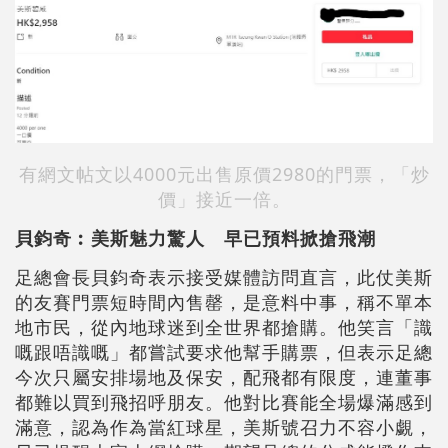
有網文帖文以4000元出售原價2980的門票，「炒
價」接近一倍。
貝鈞奇︰美斯魅力驚人 早已預料掀搶飛潮
足總會長貝鈞奇表示接受媒體訪問直言，此仗美斯
的友賽門票短時間內售罄，是意料中事，稱不單本
地市民，從內地球迷到全世界都搶購。他笑言「識
嘅跟唔識嘅」都嘗試要求他幫手購票，但表示足總
今次只屬安排場地及保安，配飛都有限度，連董事
都難以買到飛招呼朋友。他對比賽能全場爆滿感到
滿意，認為作為當紅球星，美斯號召力不容小覷，