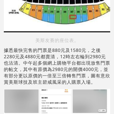
美斯友賽的座位表。
據悉最快完售的門票是880元及1580元，之後
2280元及4880元都賣清，12時左右輪到2980元
也沽清。中午起多個網上購物平台都出現放售門票
的帖文，其中有原價為2980元的開價4000元，並
有部分更以原價的一倍至三倍轉售門票，圖有意欣
賞美斯球技及班主碧咸風采的人購票入場。