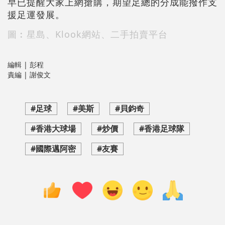
早已提醒大家上網搶購，期望足總的分成能撥作支
援足運發展。
圖︰星島、Klook網站、二手拍賣平台
編輯 | 彭程
責編 | 謝俊文
#足球
#美斯
#貝鈞奇
#香港大球場
#炒價
#香港足球隊
#國際邁阿密
#友賽