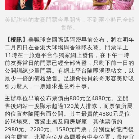
美斯訪港的友賽門票今早開售，不到兩小時已全部
售罄。
【橙訊】
美職球會國際邁阿密早前公布，將在明年
二月四日在香港大球場與香港隊友賽。門票早上
11時在一旅遊平台作獨家網上發售，在下午一時
前友賽當日的門票已經全部售罄，只剩下前一日的
公開訓練少量門票。有網上平台隨即湧現帖文，以
最少一倍的價格放售。足總會長貝鈞奇形容美斯吸
引力驚人，一票難求是意料中事。
主辦單位早前公布票價由880元至4880元。至開
售後網站一度顯示超過120萬人排隊，而票價所屬
的位置亦隨開售而公開。其中最貴的4880元是位
於球場東、西翼主層及廂房層座，其他票價的
2980元、2280元、1580元門票，分別位於龍門後
的主層南、北翼座位及高層看台中央位置，最便宜