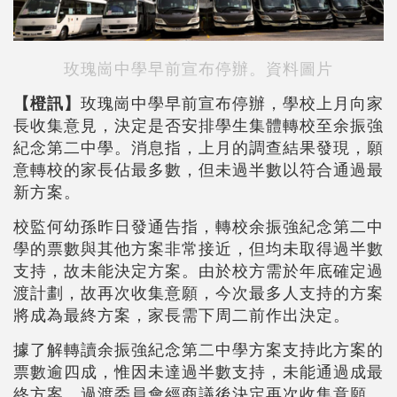
玫瑰崗中學早前宣布停辦。資料圖片
【橙訊】
玫瑰崗中學早前宣布停辦，學校上月向家
長收集意見，決定是否安排學生集體轉校至余振強
紀念第二中學。消息指，上月的調查結果發現，願
意轉校的家長佔最多數，但未過半數以符合通過最
新方案。
校監何幼孫昨日發通告指，轉校余振強紀念第二中
學的票數與其他方案非常接近，但均未取得過半數
支持，故未能決定方案。由於校方需於年底確定過
渡計劃，故再次收集意願，今次最多人支持的方案
將成為最終方案，家長需下周二前作出決定。
據了解轉讀余振強紀念第二中學方案支持此方案的
票數逾四成，惟因未達過半數支持，未能通過成最
終方案。過渡委員會經商議後決定再次收集意願，