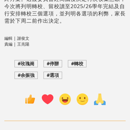
今次將列明轉校、留校讀至2025/26學年完結及自
行安排轉校三個選項，並列明各選項的利弊，家長
需於下周二前作出決定。
編輯 | 謝俊文
責編 | 王兆陽
#玫瑰崗
#停辦
#轉校
#余振強
#選項