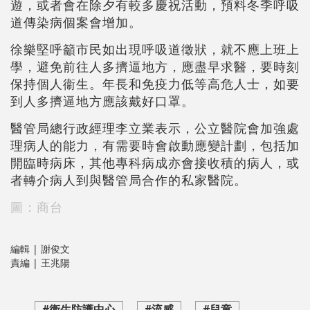
遊，或者會在除夕有較多慶祝活動，預料冬季呼吸
道傳染病個案會增加。
徐樂堅呼籲市民如出現呼吸道徵狀，就不應上班上
學，避免前往人多擠逼地方，應盡早求醫，要時刻
保持個人衞生。年長和免疫力低等高危人士，如要
到人多擠逼地方應該戴好口罩。
醫管局總行政經理李立業表示，公立醫院會加強處
理病人的能力，有需要時會啟動應變計劃，包括加
開臨時病床，其他專科病成亦會接收積的病人，或
者轉介病人到與醫管局合作的私家醫院。
圖：商台
編輯 | 謝俊文
責編 | 王兆陽
#衞生防護中心
#流感
#兒童