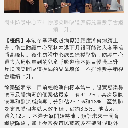
衞生防護中心不排除感染呼吸道疾病兒童數字會繼
續上升。
【橙訊】
本港冬季呼吸道病原活躍度將會繼續上
升，衞生防護中心預料本港下月很可能踏入冬季流
感高峰期。衞生防護中心總監徐樂堅指，防護中心
過去六周收集到的兒童呼吸道樣本數目慢慢上升，
反映感染呼吸道疾病的兒童增多，不排除數字稍後
會繼續上升。
徐樂堅表示，目前經檢測的樣本當中，證實感染鼻
病毒及腸病毒的個案佔最多，有31.2%，其次是腺
病毒和副流感病毒，分別佔23.1%和18%。至於肺
炎支原體個案就大致平穩，佔約3.5%。他表示，
踏入12月，本港天氣開始轉凍，預計未來一周會
繼續降溫，加上復常後市民或較多在聖誕假期外