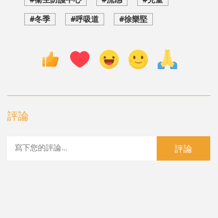
#冬季
#呼吸道
#徐樂堅
評論
評論