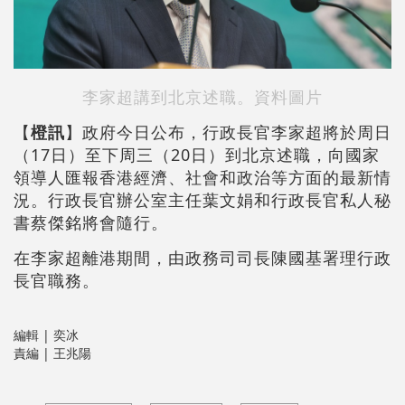
李家超講到北京述職。資料圖片
【
橙訊
】政府今日公布，行政長官李家超將於周日
（17日）至下周三（20日）到北京述職，向國家
領導人匯報香港經濟、社會和政治等方面的最新情
況。行政長官辦公室主任葉文娟和行政長官私人秘
書蔡傑銘將會隨行。
在李家超離港期間，由政務司司長陳國基署理行政
長官職務。
編輯 | 奕冰
責編 | 王兆陽