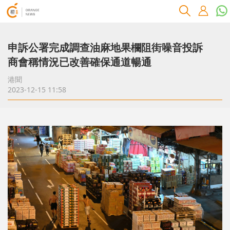
申訴公署完成調查油麻地果欄阻街噪音投訴
商會稱情況已改善確保通道暢通
港聞
2023-12-15 11:58