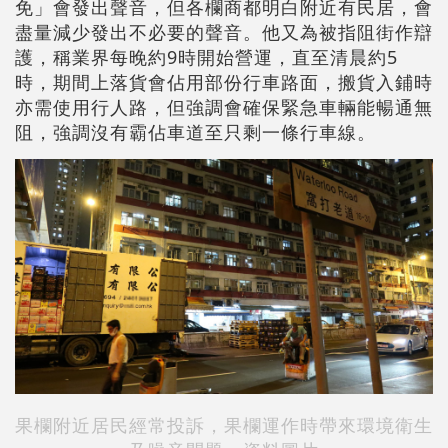
免」會發出聲音，但各欄商都明白附近有民居，會
盡量減少發出不必要的聲音。他又為被指阻街作辯
護，稱業界每晚約9時開始營運，直至清晨約5
時，期間上落貨會佔用部份行車路面，搬貨入鋪時
亦需使用行人路，但強調會確保緊急車輛能暢通無
阻，強調沒有霸佔車道至只剩一條行車線。
果欄附近居民經常投訴，果欄運作時帶來環境衛生