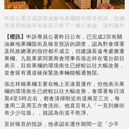
申訴公署完成調查油麻地果欄阻街噪音投訴，指欄
商曾用紙箱等令路面只剩下一條行車線。資料圖片
【橙訊】
申訴專員公署昨日公布，已完成2宗有關
油麻地果欄阻街及噪音投訴的調查，認為對食環署
及民政總署的指控都不成立，但建議長遠考慮搬遷
果欄。九龍果菜同業商會理事長張志祥在電台節目
表示，目前果欄的環境衛生已經較以往大幅改善，
並會留有通道確保緊急車輛能暢通無阻。
張志祥稱果欄主要在晚上至凌晨運作，但他表示果
欄的環境衛生已經較以往大幅改善，食環署每日清
晨4至5時左右，都會清掃附近街道兩至三次，每
逢周二及周五亦會洗街。他直言有人「一見到條街
有少少垃圾」，就認為街道不乾淨。
至於噪音的投訴，他承認在運作期間一定「少不