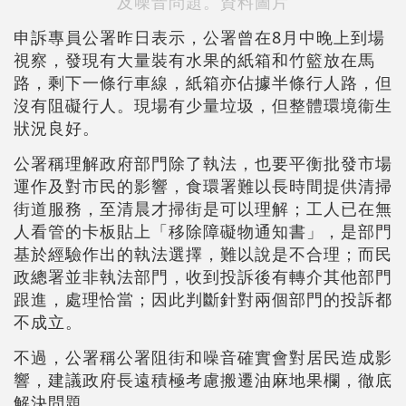
及噪音問題。資料圖片
申訴專員公署昨日表示，公署曾在8月中晚上到場
視察，發現有大量裝有水果的紙箱和竹籃放在馬
路，剩下一條行車線，紙箱亦佔據半條行人路，但
沒有阻礙行人。現場有少量垃圾，但整體環境衞生
狀況良好。
公署稱理解政府部門除了執法，也要平衡批發市場
運作及對市民的影響，食環署難以長時間提供清掃
街道服務，至清晨才掃街是可以理解；工人已在無
人看管的卡板貼上「移除障礙物通知書」，是部門
基於經驗作出的執法選擇，難以說是不合理；而民
政總署並非執法部門，收到投訴後有轉介其他部門
跟進，處理恰當；因此判斷針對兩個部門的投訴都
不成立。
不過，公署稱公署阻街和噪音確實會對居民造成影
響，建議政府長遠積極考慮搬遷油麻地果欄，徹底
解決問題。