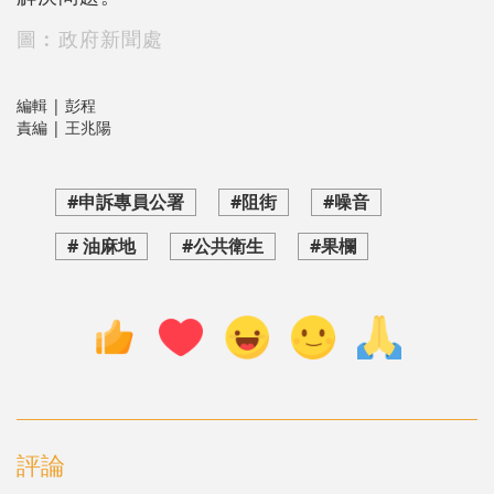
圖︰政府新聞處
編輯 | 彭程
責編 | 王兆陽
#申訴專員公署
#阻街
#噪音
# 油麻地
#公共衛生
#果欄
評論