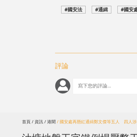
#國安法
#通緝
#國安
評論
首頁
/ 資訊
/ 港聞
/ 國安處再懸紅通緝鄭文傑等五人 四人