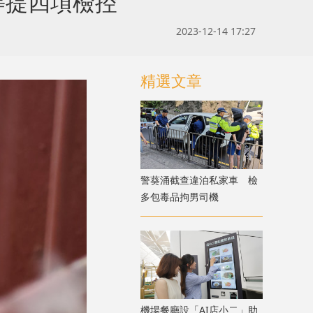
等提四項檢控
2023-12-14 17:27
精選文章
警葵涌截查違泊私家車 檢
多包毒品拘男司機
機場餐廳設「AI店小二」助