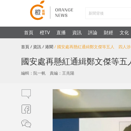
首頁
橙TV
直播
資訊
評論
財經
文化
首頁
/ 資訊
/ 港聞
/ 國安處再懸紅通緝鄭文傑等五人 四人
國安處再懸紅通緝鄭文傑等五
編輯：阮一帆
責編：王兆陽