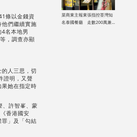
菜商東主報東張指控荃灣知
41條以金錢資
名泰國餐廳 走數200萬兼
持他們繼續實施
呃政府2000萬擔保貸款
4名本地男
不等，調查亦顯
士的人三思，切
件證明，又聲
如果她在指定時
鏗、許智峯、蒙
施《香港國安
權罪」及「勾結