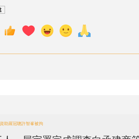
處
涉資助羅冠聰許智峯被拘