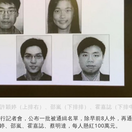
許穎婷（上排右）、邵嵐（下排
排
）、霍嘉誌（下排
舉行記者會，公布一批被通緝名單，除早前8人外，再通
婷、邵嵐、霍嘉誌、蔡明達，每人懸紅100萬元。