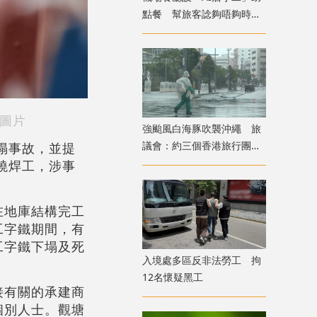
點餐 幫旅客諗夠唔夠時間
食完先上機
圖片
強颱風白海豚吹襲沖繩 旅
議會：約三個香港旅行團在
塌事故，並提
當地全部安全
燒焊工，涉事
在地庫結構完工
工字鐵期間，有
工字鐵下塌及死
入境處多區反非法勞工 拘
12名懷疑黑工
接有關的承建商
個別人士。觀塘