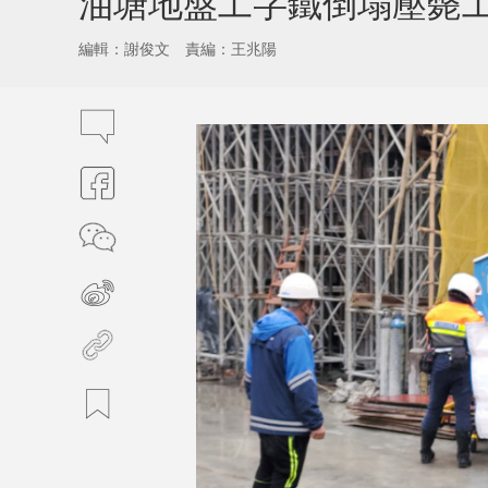
油塘地盤工字鐵倒塌壓斃
編輯：謝俊文
責編：王兆陽