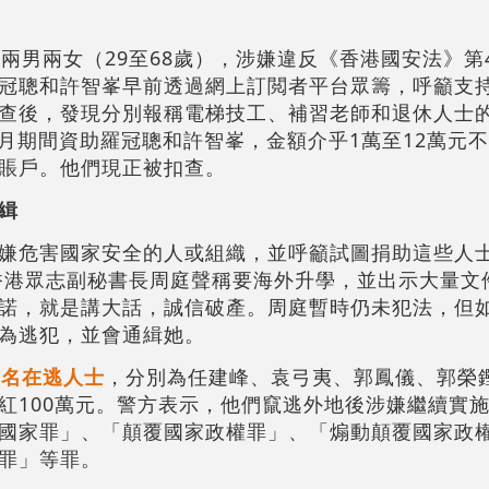
兩男兩女（29至68歲），涉嫌違反《香港國安法》第
冠聰和許智峯早前透過網上訂閲者平台眾籌，呼籲支
查後，發現分別報稱電梯技工、補習老師和退休人士的
年11月期間資助羅冠聰和許智峯，金額介乎1萬至12萬元
賬戶。他們現正被扣查。
緝
嫌危害國家安全的人或組織，並呼籲試圖捐助這些人
香港眾志副秘書長周庭聲稱要海外升學，並出示大量文
諾，就是講大話，誠信破產。周庭暫時仍未犯法，但
為逃犯，並會通緝她。
8名在逃人士
，分別為任建峰、袁弓夷、郭鳳儀、郭榮
紅100萬元。警方表示，他們竄逃外地後涉嫌繼續實
國家罪」、「顛覆國家政權罪」、「煽動顛覆國家政
罪」等罪。