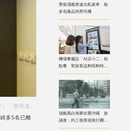
警葵涌截查違泊私家車 檢
多包毒品拘男司機
機場餐廳設「AI店小二」助
點餐 幫旅客諗夠唔夠時間
食完先上機
中）、蔡明達。
強颱風白海豚吹襲沖繩 旅
緝多5名已離
議會：約三個香港旅行團在
當地全部安全