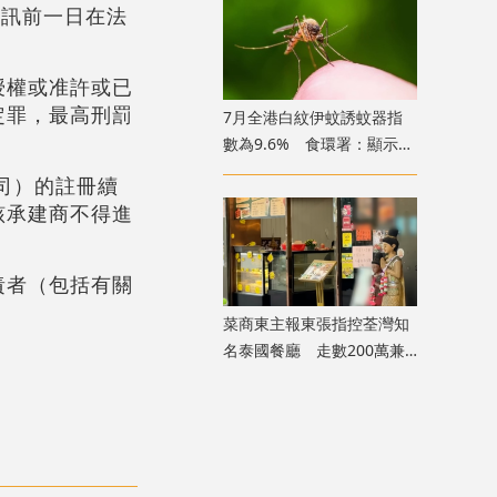
聆訊前一日在法
授權或准許或已
定罪，最高刑罰
7月全港白紋伊蚊誘蚊器指
數為9.6% 食環署：顯示分
布情況頗為廣泛
司）的註冊續
該承建商不得進
責者（包括有關
菜商東主報東張指控荃灣知
名泰國餐廳 走數200萬兼
呃政府2000萬擔保貸款