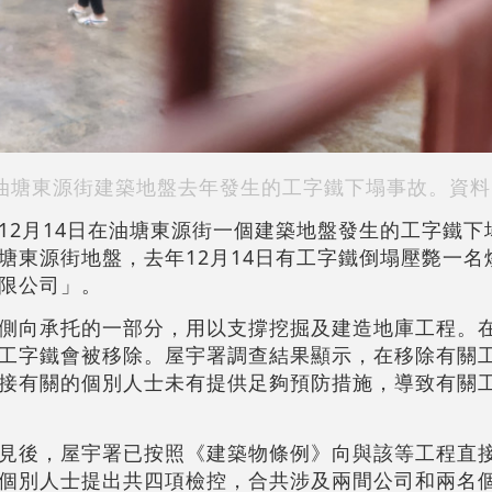
油塘東源街建築地盤去年發生的工字鐵下塌事故。資料
12月14日在油塘東源街一個建築地盤發生的工字鐵下
塘東源街地盤，去年12月14日有工字鐵倒塌壓斃一名
限公司」。
側向承托的一部分，用以支撐挖掘及建造地庫工程。
工字鐵會被移除。屋宇署調查結果顯示，在移除有關
接有關的個別人士未有提供足夠預防措施，導致有關
見後，屋宇署已按照《建築物條例》向與該等工程直
個別人士提出共四項檢控，合共涉及兩間公司和兩名