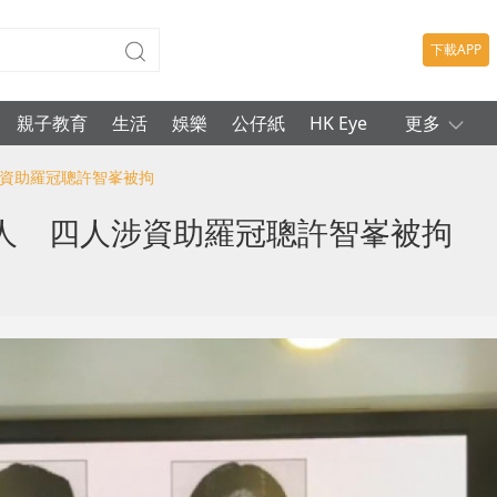
下載APP
親子教育
生活
娛樂
公仔紙
HK Eye
更多
涉資助羅冠聰許智峯被拘
人 四人涉資助羅冠聰許智峯被拘