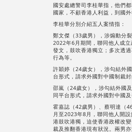
國安處總警司李桂華指，他們都
國家，不顧香港人利益，到國外
李桂華分別介紹五人案情指：
鄭文傑（33歲男），涉煽動分裂
2022年6月期間，聯同他人
發文，鼓吹香港獨立；多次透過
行為等。
許穎婷（24歲女），涉勾結外國
台形式，請求外國對中國制裁封
邵嵐（24歲女），涉勾結外國及
同平台形式，請求外國對中國及
霍嘉誌（42歲男）、蔡明達（4
月至2023年8月，聯同他人
港鼓吹港獨，迫使香港政權改變
裁及推翻香港現有狀況。兩男亦