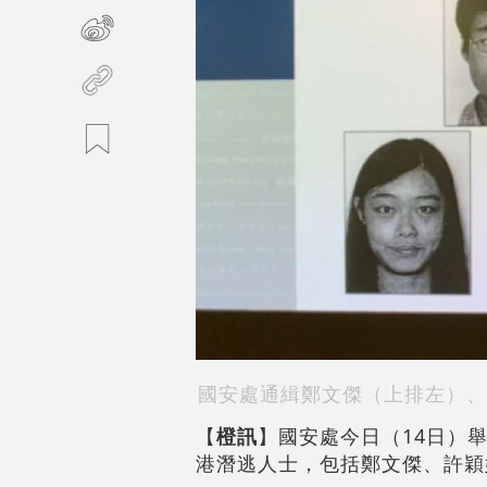
國安處通緝鄭文傑（上
排
左）、
【
橙訊
】國安處今日（14日）
港潛逃人士，包括鄭文傑、許穎