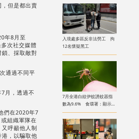
同，但是都出賣
0年8月至
入境處多區反非法勞工 拘
過多次社交媒體
12名懷疑黑工
封鎖、採取敵對
多次通過不同平
年7月，透過不
7月全港白紋伊蚊誘蚊器指
數為9.6% 食環署：顯示分
布情況頗為廣泛
們在2020年7
，或組織軍隊在
，又呼籲他人制
香港，以騙取他