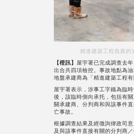
精進建築工程負責的
【橙訊】
屋宇署已完成調查去年
出合共四項檢控。事故地點為油
地盤承建商為「精進建築工程有
屋宇署表示，涉事工字鐵為臨時
後，該臨時側向承托，包括有關
關承建商、分判商和與該事件直
亡事故。
根據調查結果及經徵詢律政司意
及與該事件直接有關的分判商／