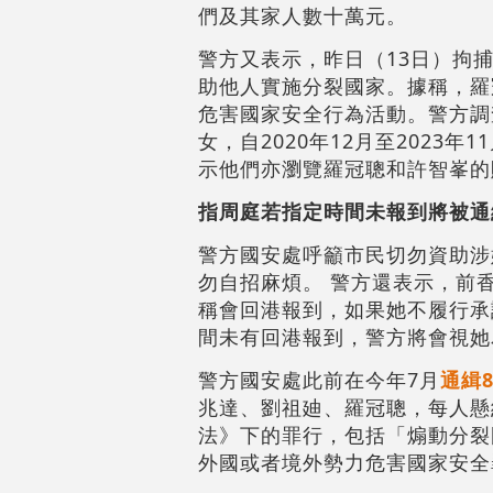
們及其家人數十萬元。
警方又表示，昨日（13日）拘捕
助他人實施分裂國家。據稱，羅
危害國家安全行為活動。警方調
女，自2020年12月至2023
示他們亦瀏覽羅冠聰和許智峯的
指周庭若指定時間未報到將被通
警方國安處呼籲市民切勿資助涉
勿自招麻煩。 警方還表示，前
稱會回港報到，如果她不履行承
間未有回港報到，警方將會視她
警方國安處此前在今年7月
通緝
兆達、劉祖廸、羅冠聰，每人懸
法》下的罪行，包括「煽動分裂
外國或者境外勢力危害國家安全