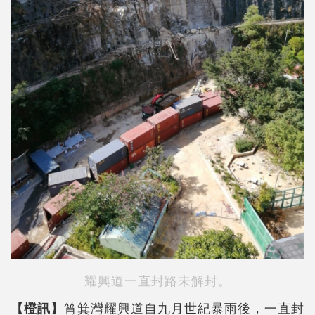
耀興道一直封路未解封。
【橙訊】
筲箕灣耀興道自九月世紀暴雨後，一直封