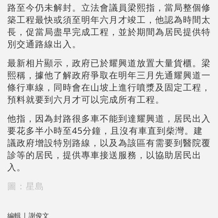
路至今仍未解封。立法會議員梁熙指，當局整個修
築工程最快或須至明年六月才竣工，他認為時間太
長，促當局盡早完成工程，並於期間為居民提供特
別交通路線出入。
最新相片顯示，政府已於耀興道放置大量貨櫃。梁
熙稱，據他了解政府爭取在明年三月先通耀興道一
條行車線，同時會在山坡上進行噴漿及固定工程，
預料就要到六月才可以完成所有工程。
他指，因為封路很多車不能到達耀興道，居民出入
要花多半小時至45分鐘，且沒有車直到柴灣。建
議政府增設特別路線，以及為該區有需要到醫院覆
診等的居民，提供專車接送服務，以協助居民出
入。
圖：星島
編輯 | 謝俊文