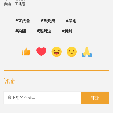
責編 | 王兆陽
#立法會
#筲箕灣
#暴雨
#梁熙
#耀興道
#解封
評論
評論