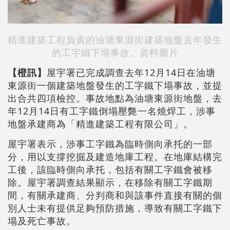
精進建築工程負責的油塘東源街建築地盤去年發生
的工字鐵下塌事故。資料圖片
【橙訊】
屋宇署已完成調查去年12月14日在油塘
東源街一個建築地盤發生的工字鐵下塌事故，並提
出合共四項檢控。事故地點為油塘東源街地盤，去
年12月14日有工字鐵倒塌壓斃一名燒焊工，涉事
地盤承建商為「精進建築工程有限公司」。
屋宇署表示，涉事工字鐵為臨時側向承托的一部
分，用以支撐挖掘及建造地庫工程。在地庫結構完
工後，該臨時側向承托，包括有關工字鐵會被移
除。屋宇署調查結果顯示，在移除有關工字鐵期
間，有關承建商、分判商和與該事件直接有關的個
別人士未有提供足夠預防措施，導致有關工字鐵下
塌及死亡事故。