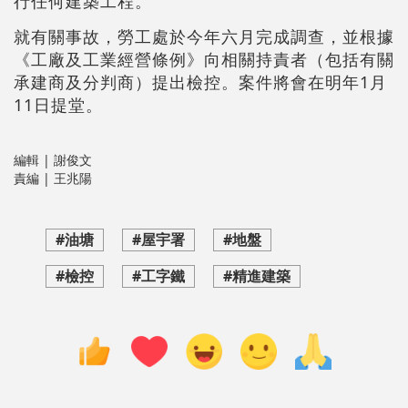
行任何建築工程。
就有關事故，勞工處於今年六月完成調查，並根據
《工廠及工業經營條例》向相關持責者（包括有關
承建商及分判商）提出檢控。案件將會在明年1月
11日提堂。
編輯 | 謝俊文
責編 | 王兆陽
#油塘
#屋宇署
#地盤
#檢控
#工字鐵
#精進建築