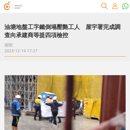
油塘地盤工字鐵倒塌壓斃工人 屋宇署完成調
查向承建商等提四項檢控
港聞
2023-12-14 17:27