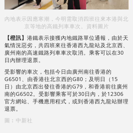
內地表示因應寒潮，今明需取消四班往來本港與北
京等地的高鐵列車車次。資料圖片
【橙訊】
港鐵表示接獲內地鐵路單位通報，由於天
氣情況惡劣，共四班來往香港西九龍站及北京西、
廣州南的高速鐵路列車車次取消。乘客可以在30
日內辦理退票。
受影響的車次，包括今日由廣州南往香港的
G6501、由香港往北京西的G80；及明日（15
日）由北京西出發往香港的G79，和香港前往廣州
南的G6502。受影響乘客可於30日內，於12306
官方網站、手機應用程式，或到香港西九龍站辦理
退票。
圖︰中新社