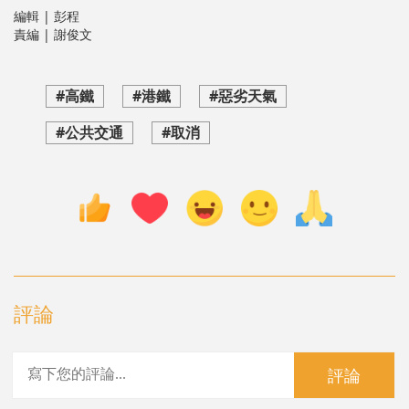
編輯 | 彭程
責編 | 謝俊文
#高鐵
#港鐵
#惡劣天氣
#公共交通
#取消
評論
評論