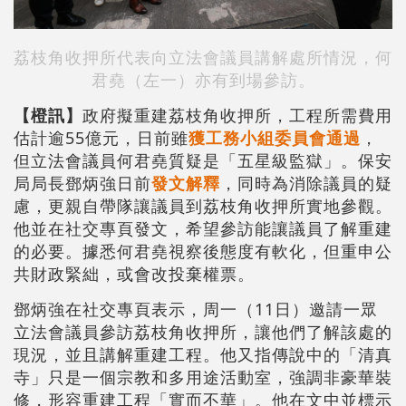
荔枝角收押所代表向立法會議員講解處所情況，何
君堯（左一）亦有到場參訪。
【橙訊】
政府擬重建荔枝角收押所，工程所需費用
估計逾55億元，日前雖
獲工務小組委員會通過
，
但立法會議員何君堯質疑是「五星級監獄」。保安
局局長鄧炳強日前
發文解釋
，同時為消除議員的疑
慮，更親自帶隊讓議員到荔枝角收押所實地參觀。
他並在社交專頁發文，希望參訪能讓議員了解重建
的必要。據悉何君堯視察後態度有軟化，但重申公
共財政緊絀，或會改投棄權票。
鄧炳強在社交專頁表示，周一（11日）邀請一眾
立法會議員參訪荔枝角收押所，讓他們了解該處的
現況，並且講解重建工程。他又指傳說中的「清真
寺」只是一個宗教和多用途活動室，強調非豪華裝
修，形容重建工程「實而不華」。他在文中並標示