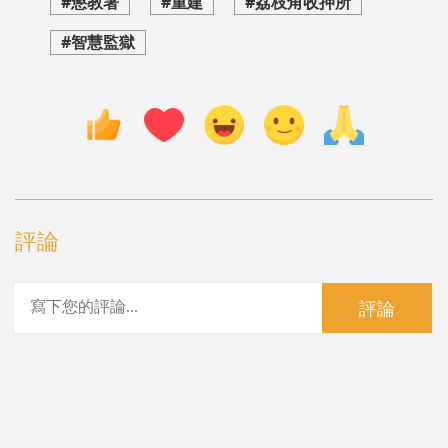
#懲教署
#重建
#荔枝角收押所
#智慧監獄
評論
評論