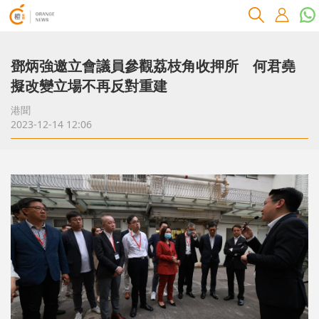
鄧炳強邀立會議員參觀荔枝角收押所 何君堯
擬改變立場不再反對重建
港聞
2023-12-14 12:06