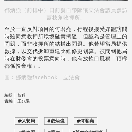
鄧炳強（前排中）日前親自帶隊讓立法會議員參訪
荔枝角收押所。
至於一直反對項目的何君堯，行程後接受媒體訪問
時雖同意收押所環境確實擠逼，但認為是管理上的
問題，而非收押所的結構出問題。他希望當局提供
數據，以交代拆卸重建比維修更划算。被問到他屆
時在財委會的投票意向時，他有放軟口風稱「頂櫳
都係投棄權」。
圖︰鄧炳強facebook、立法會
編輯 | 彭程
責編 | 王兆陽
#保安局
#鄧炳強
#何君堯